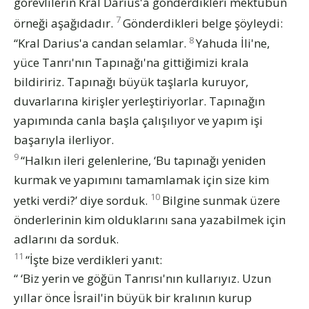
görevlilerin Kral Darius'a gönderdikleri mektubun
7
örneği aşağıdadır.
Gönderdikleri belge şöyleydi:
8
“Kral Darius'a candan selamlar.
Yahuda İli'ne,
yüce Tanrı'nın Tapınağı'na gittiğimizi krala
bildiririz. Tapınağı büyük taşlarla kuruyor,
duvarlarına kirişler yerleştiriyorlar. Tapınağın
yapımında canla başla çalışılıyor ve yapım işi
başarıyla ilerliyor.
9
“Halkın ileri gelenlerine, ‘Bu tapınağı yeniden
kurmak ve yapımını tamamlamak için size kim
10
yetki verdi?’ diye sorduk.
Bilgine sunmak üzere
önderlerinin kim olduklarını sana yazabilmek için
adlarını da sorduk.
11
“İşte bize verdikleri yanıt:
“ ‘Biz yerin ve göğün Tanrısı'nın kullarıyız. Uzun
yıllar önce İsrail'in büyük bir kralının kurup