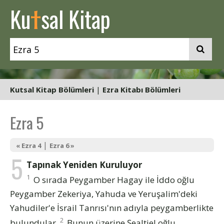
t
Ku
sal Kitap
Kutsal Kitap Bölümleri
|
Ezra Kitabı Bölümleri
Ezra 5
|
« Ezra 4
Ezra 6 »
5
Tapınak Yeniden Kuruluyor
1
O sırada Peygamber Hagay ile İddo oğlu
Peygamber Zekeriya, Yahuda ve Yeruşalim'deki
Yahudiler'e İsrail Tanrısı'nın adıyla peygamberlikte
2
bulundular.
Bunun üzerine Şealtiel oğlu