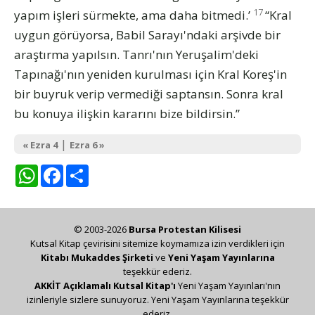
17
yapım işleri sürmekte, ama daha bitmedi.’
“Kral
uygun görüyorsa, Babil Sarayı'ndaki arşivde bir
araştırma yapılsın. Tanrı'nın Yeruşalim'deki
Tapınağı'nın yeniden kurulması için Kral Koreş'in
bir buyruk verip vermediği saptansın. Sonra kral
bu konuya ilişkin kararını bize bildirsin.”
|
« Ezra 4
Ezra 6 »
WhatsApp
Facebook
Share
© 2003-2026
Bursa Protestan Kilisesi
Kutsal Kitap çevirisini sitemize koymamıza izin verdikleri için
Kitabı Mukaddes Şirketi
ve
Yeni Yaşam Yayınlarına
teşekkür ederiz.
AKKİT Açıklamalı Kutsal Kitap'ı
Yeni Yaşam Yayınları'nın
izinleriyle sizlere sunuyoruz. Yeni Yaşam Yayınlarına teşekkür
ederiz.