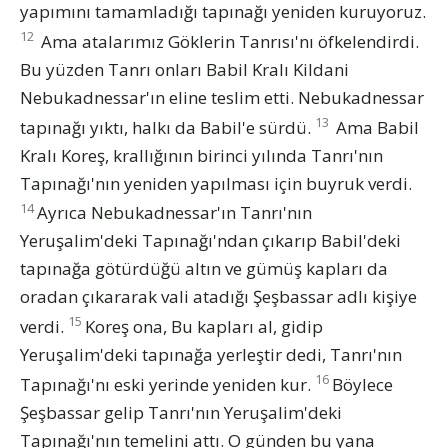
yapımını tamamladığı tapınağı yeniden kuruyoruz.
12
Ama atalarımız Göklerin Tanrısı'nı öfkelendirdi.
Bu yüzden Tanrı onları Babil Kralı Kildani
Nebukadnessar'ın eline teslim etti. Nebukadnessar
13
tapınağı yıktı, halkı da Babil'e sürdü.
Ama Babil
Kralı Koreş, krallığının birinci yılında Tanrı'nın
Tapınağı'nın yeniden yapılması için buyruk verdi.
14
Ayrıca Nebukadnessar'ın Tanrı'nın
Yeruşalim'deki Tapınağı'ndan çıkarıp Babil'deki
tapınağa götürdüğü altın ve gümüş kapları da
oradan çıkararak vali atadığı Şeşbassar adlı kişiye
15
verdi.
Koreş ona, Bu kapları al, gidip
Yeruşalim'deki tapınağa yerleştir dedi, Tanrı'nın
16
Tapınağı'nı eski yerinde yeniden kur.
Böylece
Şeşbassar gelip Tanrı'nın Yeruşalim'deki
Tapınağı'nın temelini attı. O günden bu yana