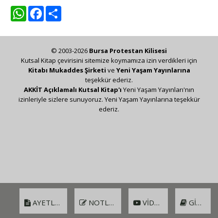
WhatsApp
Facebook
Share
© 2003-2026
Bursa Protestan Kilisesi
Kutsal Kitap çevirisini sitemize koymamıza izin verdikleri için
Kitabı Mukaddes Şirketi
ve
Yeni Yaşam Yayınlarına
teşekkür ederiz.
AKKİT Açıklamalı Kutsal Kitap'ı
Yeni Yaşam Yayınları'nın
izinleriyle sizlere sunuyoruz. Yeni Yaşam Yayınlarına teşekkür
ederiz.
AYETLER
NOTLAR
VIDEO
GIRIŞ