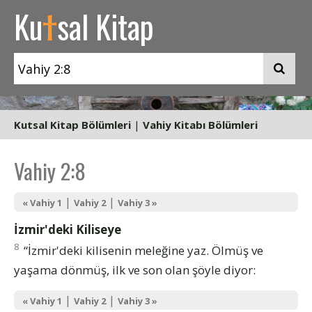
t
Ku
sal Kitap
Kutsal Kitap Bölümleri
|
Vahiy Kitabı Bölümleri
Vahiy 2:8
|
|
« Vahiy 1
Vahiy 2
Vahiy 3 »
İzmir'deki Kiliseye
8
“İzmir'deki kilisenin meleğine yaz. Ölmüş ve
yaşama dönmüş, ilk ve son olan şöyle diyor:
|
|
« Vahiy 1
Vahiy 2
Vahiy 3 »