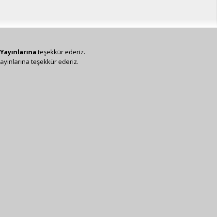
Yayınlarına
teşekkür ederiz.
ayınlarına teşekkür ederiz.