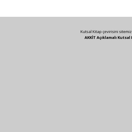
Kutsal Kitap çevirisini sitemi
AKKİT Açıklamalı Kutsal 