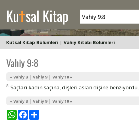
t
Ku
sal Kitap
Kutsal Kitap Bölümleri
|
Vahiy Kitabı Bölümleri
Vahiy 9:8
|
|
« Vahiy 8
Vahiy 9
Vahiy 10 »
8
Saçları kadın saçına, dişleri aslan dişine benziyordu.
|
|
« Vahiy 8
Vahiy 9
Vahiy 10 »
WhatsApp
Facebook
Share