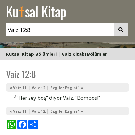
t
Ku
sal Kitap
Kutsal Kitap Bölümleri
|
Vaiz Kitabı Bölümleri
Vaiz 12:8
|
|
« Vaiz 11
Vaiz 12
Ezgiler Ezgisi 1 »
8
“Her şey boş” diyor Vaiz, “Bomboş!”
|
|
« Vaiz 11
Vaiz 12
Ezgiler Ezgisi 1 »
WhatsApp
Facebook
Share