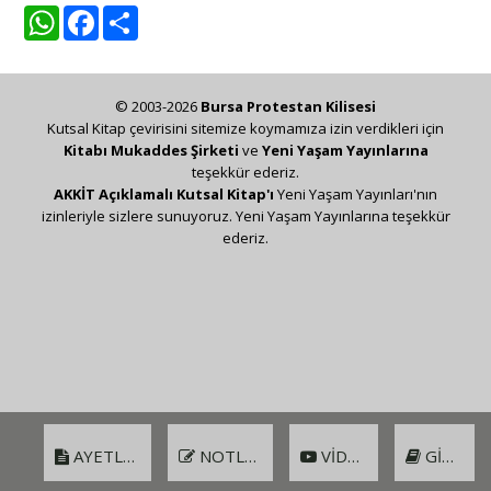
WhatsApp
Facebook
Share
© 2003-2026
Bursa Protestan Kilisesi
Kutsal Kitap çevirisini sitemize koymamıza izin verdikleri için
Kitabı Mukaddes Şirketi
ve
Yeni Yaşam Yayınlarına
teşekkür ederiz.
AKKİT Açıklamalı Kutsal Kitap'ı
Yeni Yaşam Yayınları'nın
izinleriyle sizlere sunuyoruz. Yeni Yaşam Yayınlarına teşekkür
ederiz.
AYETLER
NOTLAR
VIDEO
GIRIŞ