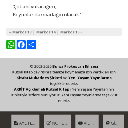
‘Çobanı vuracağım,
Koyunlar darmadağın olacak.’
|
|
« Markos 13
Markos 14
Markos 15 »
WhatsApp
Facebook
Share
© 2003-2026
Bursa Protestan Kilisesi
Kutsal Kitap çevirisini sitemize koymamıza izin verdikleri için
Kitabı Mukaddes Şirketi
ve
Yeni Yaşam Yayınlarına
teşekkür ederiz.
AKKİT Açıklamalı Kutsal Kitap'ı
Yeni Yaşam Yayınları'nın
izinleriyle sizlere sunuyoruz. Yeni Yaşam Yayınlarına teşekkür
ederiz.
AYETLER
NOTLAR
VIDEO
GIRIŞ