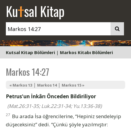
t
Ku
sal Kitap
Kutsal Kitap Bölümleri
|
Markos Kitabı Bölümleri
Markos 14:27
|
|
« Markos 13
Markos 14
Markos 15 »
Petrus'un İnkârı Önceden Bildiriliyor
(Mat.26:31-35; Luk.22:31-34; Yu.13:36-38)
27
Bu arada İsa öğrencilerine, “Hepiniz sendeleyip
düşeceksiniz” dedi. “Çünkü şöyle yazılmıştır: