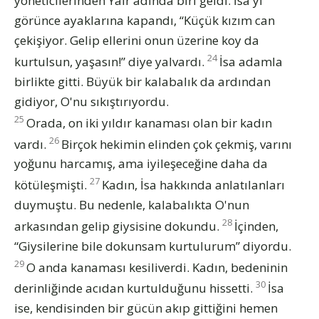
yöneticilerinden Yair adında biri geldi. İsa'yı
görünce ayaklarına kapandı, “Küçük kızım can
çekişiyor. Gelip ellerini onun üzerine koy da
24
kurtulsun, yaşasın!” diye yalvardı.
İsa adamla
birlikte gitti. Büyük bir kalabalık da ardından
gidiyor, O'nu sıkıştırıyordu.
25
Orada, on iki yıldır kanaması olan bir kadın
26
vardı.
Birçok hekimin elinden çok çekmiş, varını
yoğunu harcamış, ama iyileşeceğine daha da
27
kötüleşmişti.
Kadın, İsa hakkında anlatılanları
duymuştu. Bu nedenle, kalabalıkta O'nun
28
arkasından gelip giysisine dokundu.
İçinden,
“Giysilerine bile dokunsam kurtulurum” diyordu.
29
O anda kanaması kesiliverdi. Kadın, bedeninin
30
derinliğinde acıdan kurtulduğunu hissetti.
İsa
ise, kendisinden bir gücün akıp gittiğini hemen