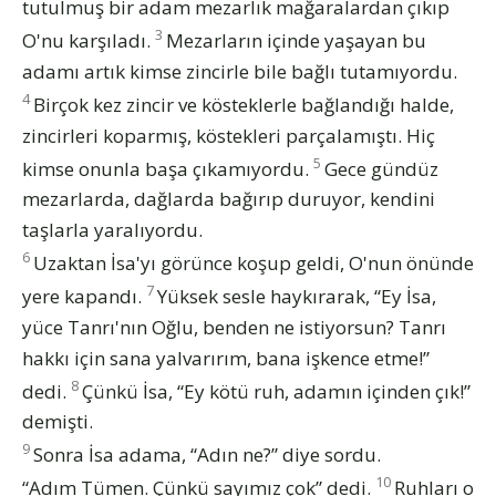
tutulmuş bir adam mezarlık mağaralardan çıkıp
3
O'nu karşıladı.
Mezarların içinde yaşayan bu
adamı artık kimse zincirle bile bağlı tutamıyordu.
4
Birçok kez zincir ve kösteklerle bağlandığı halde,
zincirleri koparmış, köstekleri parçalamıştı. Hiç
5
kimse onunla başa çıkamıyordu.
Gece gündüz
mezarlarda, dağlarda bağırıp duruyor, kendini
taşlarla yaralıyordu.
6
Uzaktan İsa'yı görünce koşup geldi, O'nun önünde
7
yere kapandı.
Yüksek sesle haykırarak, “Ey İsa,
yüce Tanrı'nın Oğlu, benden ne istiyorsun? Tanrı
hakkı için sana yalvarırım, bana işkence etme!”
8
dedi.
Çünkü İsa, “Ey kötü ruh, adamın içinden çık!”
demişti.
9
Sonra İsa adama, “Adın ne?” diye sordu.
10
“Adım Tümen. Çünkü sayımız çok” dedi.
Ruhları o