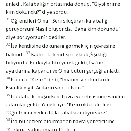
anladı. Kalabalığın ortasında dönüp, “Giysilerime
kim dokundu?” diye sordu.
31
Öğrencileri O'na, “Seni sıkıştıran kalabalığı
görüyorsun! Nasıl oluyor da, ‘Bana kim dokundu’
diye soruyorsun?” dediler.
32
İsa kendisine dokunanı görmek için çevresine
33
bakındı.
Kadın da kendisindeki değişikliği
biliyordu. Korkuyla titreyerek geldi, İsa'nın
ayaklarına kapandı ve O'na bütün gerçeği anlattı.
34
İsa ona, “Kızım” dedi, “İmanın seni kurtardı.
Esenlikle git. Acıların son bulsun.”
35
İsa daha konuşurken, havra yöneticisinin evinden
adamlar geldi. Yöneticiye, “Kızın öldü” dediler.
“Öğretmeni neden hâlâ rahatsız ediyorsun?”
36
İsa bu sözlere aldırmadan havra yöneticisine,
“Korkma, yalnız iman et!” dedi.