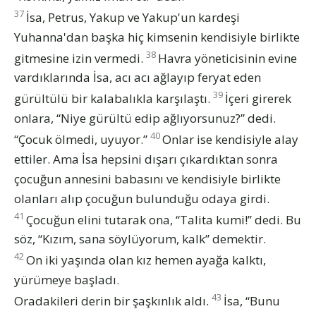
37
İsa, Petrus, Yakup ve Yakup'un kardeşi
Yuhanna'dan başka hiç kimsenin kendisiyle birlikte
38
gitmesine izin vermedi.
Havra yöneticisinin evine
vardıklarında İsa, acı acı ağlayıp feryat eden
39
gürültülü bir kalabalıkla karşılaştı.
İçeri girerek
onlara, “Niye gürültü edip ağlıyorsunuz?” dedi.
40
“Çocuk ölmedi, uyuyor.”
Onlar ise kendisiyle alay
ettiler. Ama İsa hepsini dışarı çıkardıktan sonra
çocuğun annesini babasını ve kendisiyle birlikte
olanları alıp çocuğun bulunduğu odaya girdi.
41
Çocuğun elini tutarak ona, “Talita kumi!” dedi. Bu
söz, “Kızım, sana söylüyorum, kalk” demektir.
42
On iki yaşında olan kız hemen ayağa kalktı,
yürümeye başladı.
43
Oradakileri derin bir şaşkınlık aldı.
İsa, “Bunu