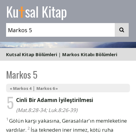
t
Ku
sal Kitap
Kutsal Kitap Bölümleri
|
Markos Kitabı Bölümleri
Markos 5
|
« Markos 4
Markos 6 »
5
Cinli Bir Adamın İyileştirilmesi
(Mat.8:28-34; Luk.8:26-39)
1
Gölün karşı yakasına, Gerasalılar'ın memleketine
2
vardılar.
İsa tekneden iner inmez, kötü ruha