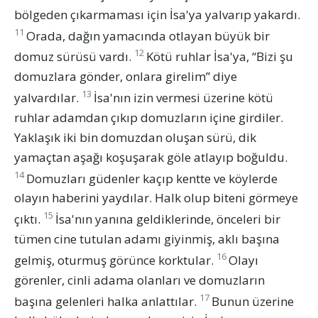
bölgeden çıkarmaması için İsa'ya yalvarıp yakardı.
11
Orada, dağın yamacında otlayan büyük bir
12
domuz sürüsü vardı.
Kötü ruhlar İsa'ya, “Bizi şu
domuzlara gönder, onlara girelim” diye
13
yalvardılar.
İsa'nın izin vermesi üzerine kötü
ruhlar adamdan çıkıp domuzların içine girdiler.
Yaklaşık iki bin domuzdan oluşan sürü, dik
yamaçtan aşağı koşuşarak göle atlayıp boğuldu.
14
Domuzları güdenler kaçıp kentte ve köylerde
olayın haberini yaydılar. Halk olup biteni görmeye
15
çıktı.
İsa'nın yanına geldiklerinde, önceleri bir
tümen cine tutulan adamı giyinmiş, aklı başına
16
gelmiş, oturmuş görünce korktular.
Olayı
görenler, cinli adama olanları ve domuzların
17
başına gelenleri halka anlattılar.
Bunun üzerine