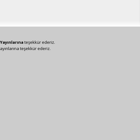
Yayınlarına
teşekkür ederiz.
ayınlarına teşekkür ederiz.