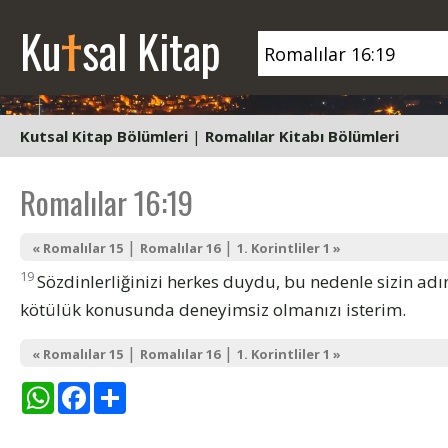
t
Ku
sal Kitap
Kutsal Kitap Bölümleri
|
Romalılar Kitabı Bölümleri
Romalılar 16:19
|
|
« Romalılar 15
Romalılar 16
1. Korintliler 1 »
19
Sözdinlerliğinizi herkes duydu, bu nedenle sizin adı
kötülük konusunda deneyimsiz olmanızı isterim.
|
|
« Romalılar 15
Romalılar 16
1. Korintliler 1 »
WhatsApp
Facebook
Share