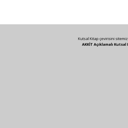
Kutsal Kitap çevirisini sitemi
AKKİT Açıklamalı Kutsal 