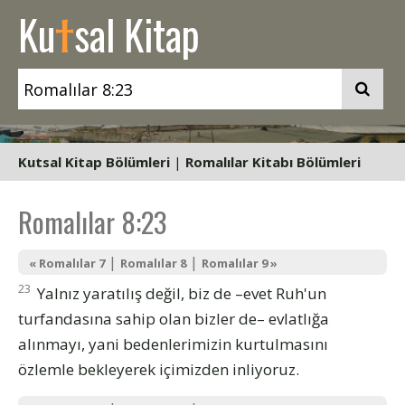
t
Ku
sal Kitap
Kutsal Kitap Bölümleri
|
Romalılar Kitabı Bölümleri
Romalılar 8:23
|
|
« Romalılar 7
Romalılar 8
Romalılar 9 »
23
Yalnız yaratılış değil, biz de –evet Ruh'un
turfandasına sahip olan bizler de– evlatlığa
alınmayı, yani bedenlerimizin kurtulmasını
özlemle bekleyerek içimizden inliyoruz.