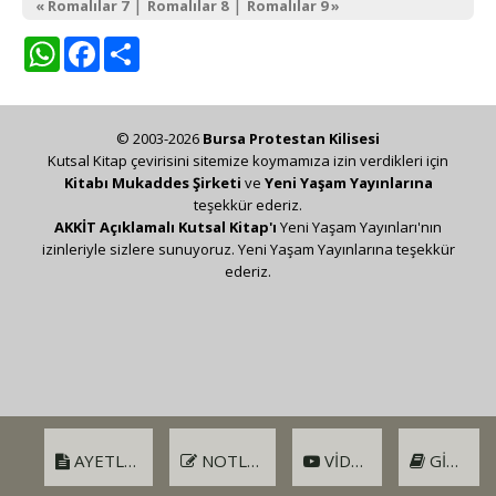
|
|
« Romalılar 7
Romalılar 8
Romalılar 9 »
WhatsApp
Facebook
Share
© 2003-2026
Bursa Protestan Kilisesi
Kutsal Kitap çevirisini sitemize koymamıza izin verdikleri için
Kitabı Mukaddes Şirketi
ve
Yeni Yaşam Yayınlarına
teşekkür ederiz.
AKKİT Açıklamalı Kutsal Kitap'ı
Yeni Yaşam Yayınları'nın
izinleriyle sizlere sunuyoruz. Yeni Yaşam Yayınlarına teşekkür
ederiz.
AYETLER
NOTLAR
VIDEO
GIRIŞ