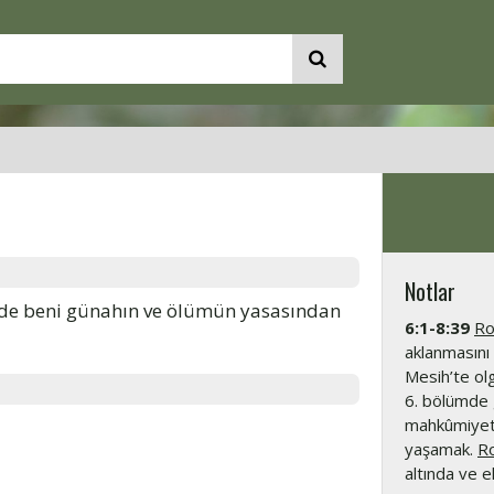
Notlar
nde beni günahın ve ölümün yasasından
6:1-8:39
Ro
aklanmasını 
Mesih’te olg
6. bölümde 
mahkûmiyeti
yaşamak.
R
altında ve e