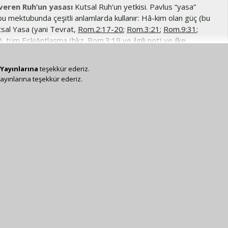
veren Ruh’un yasası
Kutsal Ruh’un yetkisi. Pavlus “yasa”
u mektubunda çeşitli anlamlarda kullanır: Hâ-kim olan güç (bu
tsal Yasa (yani Tevrat,
Rom.2:17-20
;
Rom.3:21
;
Rom.9:31
;
), tüm EskiAntlaşma (bkz.
Rom.3:19
ve ilgili not) ve ilke
.
günahın ve ölümün yasası
Günahın, sonuçta ölüme yol açan
om.7:24
ve ilgili not).
Yayınlarına
teşekkür ederiz.
ayınlarına teşekkür ederiz.