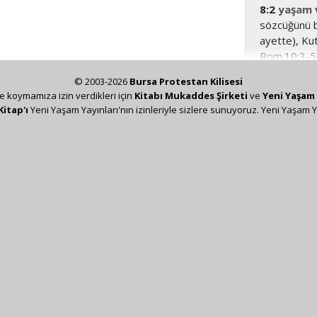
8:2
yaşam 
sözcüğünü b
ayette), Ku
Rom.10:3-5
(
Rom.3:27
)
© 2003-2026
Bursa Protestan Kilisesi
gücü (bkz.
R
ze koymamıza izin verdikleri için
Kitabı Mukaddes Şirketi
ve
Yeni Yaşam 
Kitap'ı
Yeni Yaşam Yayınları'nın izinleriyle sizlere sunuyoruz. Yeni Yaşam Y