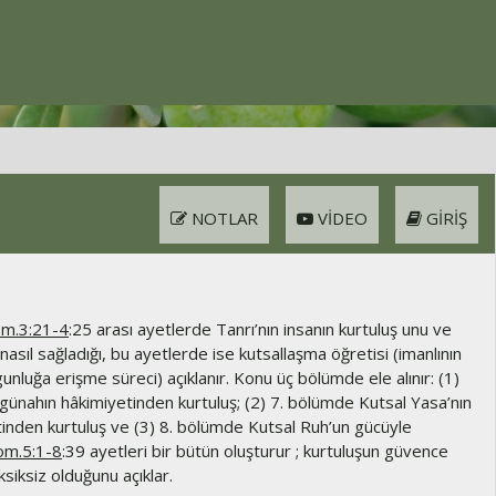
NOTLAR
VIDEO
GIRIŞ
m.3:21-4
:25 arası ayetlerde Tanrı’nın insanın kurtuluş unu ve
nasıl sağladığı, bu ayetlerde ise kutsallaşma öğretisi (imanlının
unluğa erişme süreci) açıklanır. Konu üç bölümde ele alınır: (1)
günahın hâkimiyetinden kurtuluş; (2) 7. bölümde Kutsal Yasa’nın
nden kurtuluş ve (3) 8. bölümde Kutsal Ruh’un gücüyle
om.5:1-8
:39 ayetleri bir bütün oluşturur ; kurtuluşun güvence
ksiksiz olduğunu açıklar.