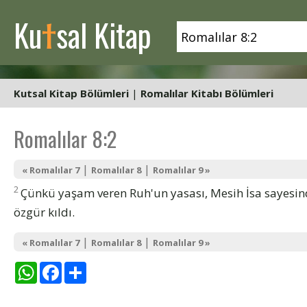
t
Ku
sal Kitap
Kutsal Kitap Bölümleri
|
Romalılar Kitabı Bölümleri
Romalılar 8:2
|
|
« Romalılar 7
Romalılar 8
Romalılar 9 »
2
Çünkü yaşam veren Ruh'un yasası, Mesih İsa sayesi
özgür kıldı.
|
|
« Romalılar 7
Romalılar 8
Romalılar 9 »
WhatsApp
Facebook
Share