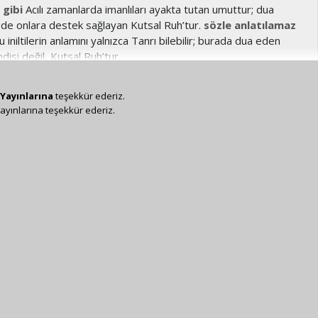
 gibi
Acılı zamanlarda imanlıları ayakta tutan umuttur; dua
e de onlara destek sağlayan Kutsal Ruh’tur.
sözle anlatılamaz
 iniltilerin anlamını yalnızca Tanrı bilebilir; burada dua eden
ndisi değil, Kutsal Ruh’tur.
Yayınlarına
teşekkür ederiz.
ayınlarına teşekkür ederiz.