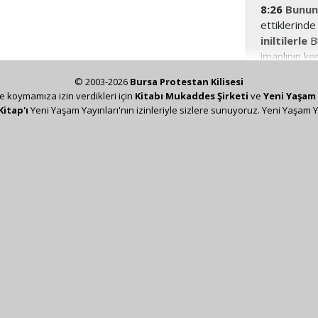
8:26
Bunun
ettiklerind
iniltilerle
Bu
imanlının ke
© 2003-2026
Bursa Protestan Kilisesi
ze koymamıza izin verdikleri için
Kitabı Mukaddes Şirketi
ve
Yeni Yaşam 
Kitap'ı
Yeni Yaşam Yayınları'nın izinleriyle sizlere sunuyoruz. Yeni Yaşam Y