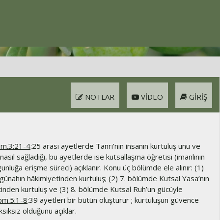
NOTLAR
VIDEO
GIRIŞ
m.3:21-4
:25 arası ayetlerde Tanrı’nın insanın kurtuluş unu ve
nasıl sağladığı, bu ayetlerde ise kutsallaşma öğretisi (imanlının
unluğa erişme süreci) açıklanır. Konu üç bölümde ele alınır: (1)
günahın hâkimiyetinden kurtuluş; (2) 7. bölümde Kutsal Yasa’nın
nden kurtuluş ve (3) 8. bölümde Kutsal Ruh’un gücüyle
om.5:1-8
:39 ayetleri bir bütün oluşturur ; kurtuluşun güvence
ksiksiz olduğunu açıklar.