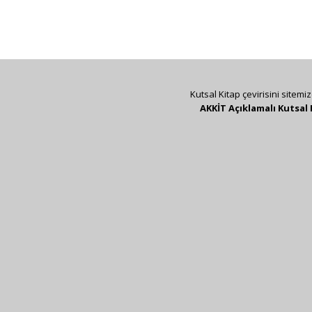
Kutsal Kitap çevirisini sitemi
AKKİT Açıklamalı Kutsal 