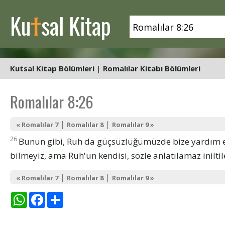
t
Ku
sal Kitap
Kutsal Kitap Bölümleri
|
Romalılar Kitabı Bölümleri
Romalılar 8:26
|
|
« Romalılar 7
Romalılar 8
Romalılar 9 »
26
Bunun gibi, Ruh da güçsüzlüğümüzde bize yardım ed
bilmeyiz, ama Ruh'un kendisi, sözle anlatılamaz iniltile
|
|
« Romalılar 7
Romalılar 8
Romalılar 9 »
WhatsApp
Facebook
Share