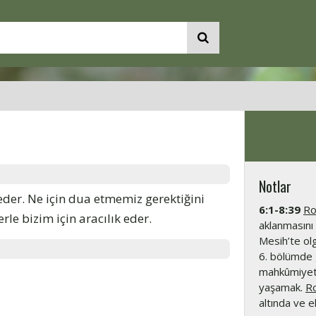
Notlar
er. Ne için dua etmemiz gerektiğini
6:1-8:39
Ro
rle bizim için aracılık eder.
aklanmasını 
Mesih’te olg
6. bölümde 
mahkûmiyeti
yaşamak.
R
altında ve e