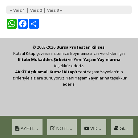
|
|
« Vaiz 1
Vaiz 2
Vaiz 3 »
WhatsApp
Facebook
Share
© 2003-2026
Bursa Protestan Kilisesi
Kutsal Kitap çevirisini sitemize koymamıza izin verdikleri için
Kitabı Mukaddes Şirketi
ve
Yeni Yaşam Yayınlarına
teşekkür ederiz.
AKKİT Açıklamalı Kutsal Kitap'ı
Yeni Yaşam Yayınları'nın
izinleriyle sizlere sunuyoruz. Yeni Yaşam Yayınlarına teşekkür
ederiz.
AYETLER
NOTLAR
VIDEO
GIRIŞ