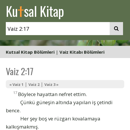
t
Ku
sal Kitap
Kutsal Kitap Bölümleri
|
Vaiz Kitabı Bölümleri
Vaiz 2:17
|
|
« Vaiz 1
Vaiz 2
Vaiz 3 »
17
Böylece hayattan nefret ettim.
Çünkü güneşin altında yapılan iş çetindi
bence.
Her şey boş ve rüzgarı kovalamaya
kalkışmakmış.