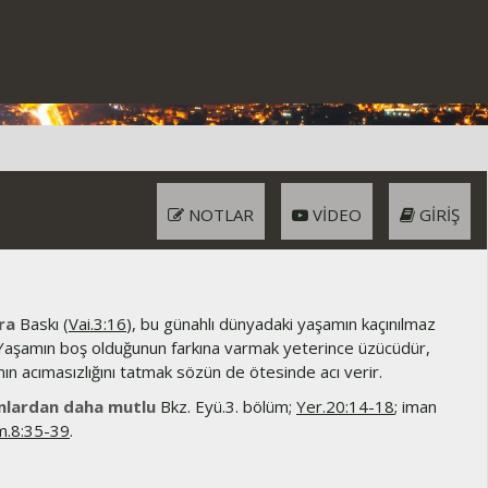
NOTLAR
VIDEO
GIRIŞ
ra
Baskı (
Vai.3:16
), bu günahlı dünyadaki yaşamın kaçınılmaz
Yaşamın boş olduğunun farkına varmak yeterince üzücüdür,
n acımasızlığını tatmak sözün de ötesinde acı verir.
nlardan daha mutlu
Bkz. Eyü.3. bölüm;
Yer.20:14-18
; iman
.8:35-39
.