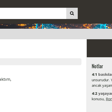
Notlar
4:1
baskıla
aktım,
unsurudur. 
ancak yaşamı
4:2
yaşaya
konusu,
Rom