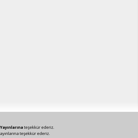
Yayınlarına
teşekkür ederiz.
ayınlarına teşekkür ederiz.