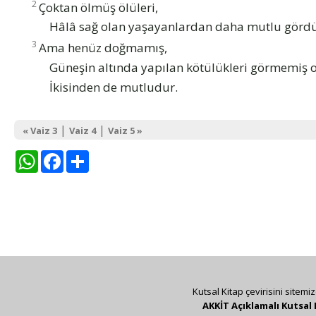
2
Çoktan ölmüş ölüleri,
Hâlâ sağ olan yaşayanlardan daha mutlu görd
3
Ama henüz doğmamış,
Güneşin altında yapılan kötülükleri görmemiş 
İkisinden de mutludur.
|
|
« Vaiz 3
Vaiz 4
Vaiz 5 »
WhatsApp
Facebook
Share
Kutsal Kitap çevirisini sitemi
AKKİT Açıklamalı Kutsal 