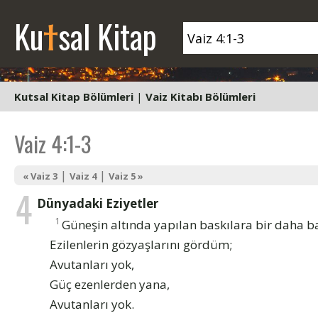
t
Ku
sal Kitap
Kutsal Kitap Bölümleri
|
Vaiz Kitabı Bölümleri
Vaiz 4:1-3
|
|
« Vaiz 3
Vaiz 4
Vaiz 5 »
4
Dünyadaki Eziyetler
1
Güneşin altında yapılan baskılara bir daha b
Ezilenlerin gözyaşlarını gördüm;
Avutanları yok,
Güç ezenlerden yana,
Avutanları yok.