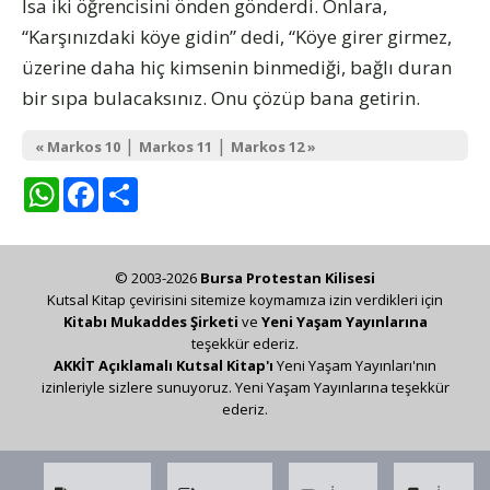
İsa iki öğrencisini önden gönderdi. Onlara,
“Karşınızdaki köye gidin” dedi, “Köye girer girmez,
üzerine daha hiç kimsenin binmediği, bağlı duran
bir sıpa bulacaksınız. Onu çözüp bana getirin.
|
|
« Markos 10
Markos 11
Markos 12 »
WhatsApp
Facebook
Share
© 2003-2026
Bursa Protestan Kilisesi
Kutsal Kitap çevirisini sitemize koymamıza izin verdikleri için
Kitabı Mukaddes Şirketi
ve
Yeni Yaşam Yayınlarına
teşekkür ederiz.
AKKİT Açıklamalı Kutsal Kitap'ı
Yeni Yaşam Yayınları'nın
izinleriyle sizlere sunuyoruz. Yeni Yaşam Yayınlarına teşekkür
ederiz.