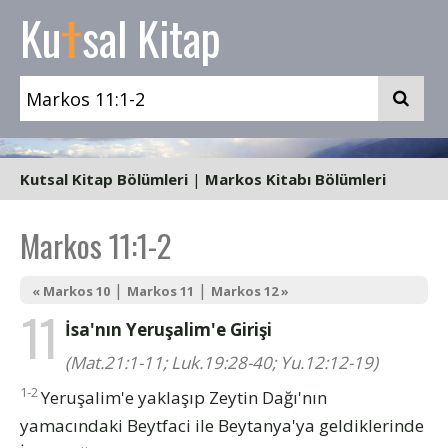
t
Ku
sal Kitap
Kutsal Kitap Bölümleri
|
Markos Kitabı Bölümleri
Markos 11:1-2
|
|
« Markos 10
Markos 11
Markos 12 »
11
İsa'nın Yeruşalim'e Girişi
(Mat.21:1-11; Luk.19:28-40; Yu.12:12-19)
1-2
Yeruşalim'e yaklaşıp Zeytin Dağı'nın
yamacındaki Beytfaci ile Beytanya'ya geldiklerinde