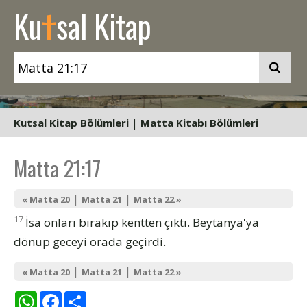
t
Ku
sal Kitap
Kutsal Kitap Bölümleri
|
Matta Kitabı Bölümleri
Matta 21:17
|
|
« Matta 20
Matta 21
Matta 22 »
17
İsa onları bırakıp kentten çıktı. Beytanya'ya
dönüp geceyi orada geçirdi.
|
|
« Matta 20
Matta 21
Matta 22 »
WhatsApp
Facebook
Share