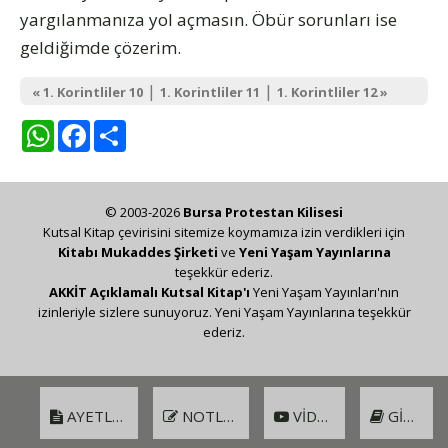
yargılanmanıza yol açmasın. Öbür sorunları ise
geldiğimde çözerim.
|
|
« 1. Korintliler 10
1. Korintliler 11
1. Korintliler 12 »
WhatsApp
Facebook
Share
© 2003-2026
Bursa Protestan Kilisesi
Kutsal Kitap çevirisini sitemize koymamıza izin verdikleri için
Kitabı Mukaddes Şirketi
ve
Yeni Yaşam Yayınlarına
teşekkür ederiz.
AKKİT Açıklamalı Kutsal Kitap'ı
Yeni Yaşam Yayınları'nın
izinleriyle sizlere sunuyoruz. Yeni Yaşam Yayınlarına teşekkür
ederiz.
AYETLER
NOTLAR
VIDEO
GIRIŞ