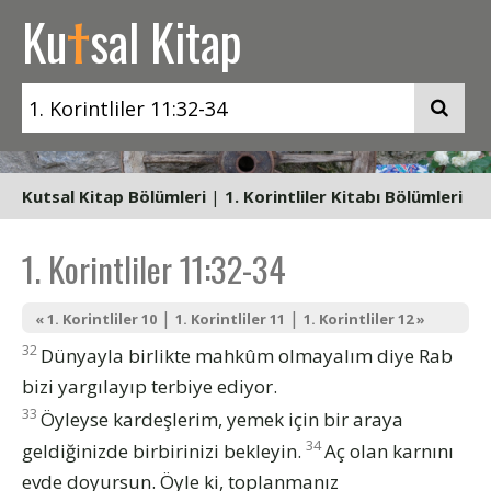
t
Ku
sal Kitap
Kutsal Kitap Bölümleri
|
1. Korintliler Kitabı Bölümleri
1. Korintliler 11:32-34
|
|
« 1. Korintliler 10
1. Korintliler 11
1. Korintliler 12 »
32
Dünyayla birlikte mahkûm olmayalım diye Rab
bizi yargılayıp terbiye ediyor.
33
Öyleyse kardeşlerim, yemek için bir araya
34
geldiğinizde birbirinizi bekleyin.
Aç olan karnını
evde doyursun. Öyle ki, toplanmanız