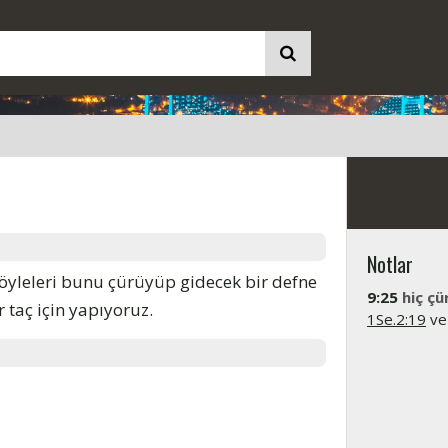
Notlar
Böyleleri bunu çürüyüp gidecek bir defne
9:25
hiç ç
 taç için yapıyoruz.
1Se.2:19
ve 