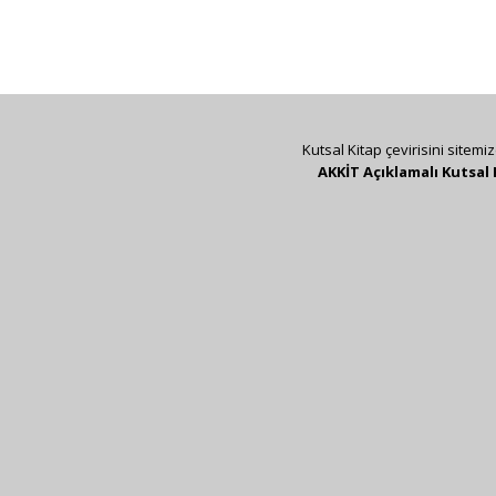
Kutsal Kitap çevirisini sitemi
AKKİT Açıklamalı Kutsal 