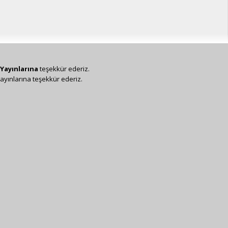
Yayınlarına
teşekkür ederiz.
ayınlarına teşekkür ederiz.