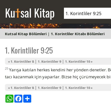
t
Ku
sal Kitap
Kutsal Kitap Bölümleri
|
1. Korintliler Kitabı Bölümleri
1. Korintliler 9:25
|
|
« 1. Korintliler 8
1. Korintliler 9
1. Korintliler 10 »
25
Yarışa katılan herkes kendini her yönden denetler. 
tacı kazanmak için yaparlar. Bizse hiç çürümeyecek bir
|
|
« 1. Korintliler 8
1. Korintliler 9
1. Korintliler 10 »
WhatsApp
Facebook
Share