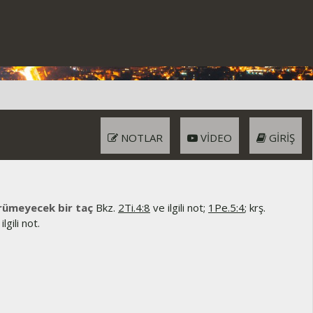
NOTLAR
VIDEO
GIRIŞ
ürümeyecek bir taç
Bkz.
2Ti.4:8
ve ilgili not;
1Pe.5:4
; krş.
ilgili not.