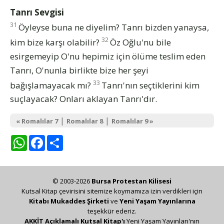
Tanrı Sevgisi
31
Öyleyse buna ne diyelim? Tanrı bizden yanaysa,
32
kim bize karşı olabilir?
Öz Oğlu'nu bile
esirgemeyip O'nu hepimiz için ölüme teslim eden
Tanrı, O'nunla birlikte bize her şeyi
33
bağışlamayacak mı?
Tanrı'nın seçtiklerini kim
suçlayacak? Onları aklayan Tanrı'dır.
|
|
« Romalılar 7
Romalılar 8
Romalılar 9 »
WhatsApp
Facebook
Share
© 2003-2026
Bursa Protestan Kilisesi
Kutsal Kitap çevirisini sitemize koymamıza izin verdikleri için
Kitabı Mukaddes Şirketi
ve
Yeni Yaşam Yayınlarına
teşekkür ederiz.
AKKİT Açıklamalı Kutsal Kitap'ı
Yeni Yaşam Yayınları'nın