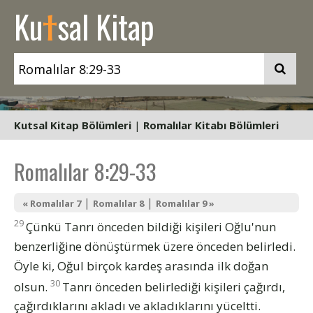
t
Ku
sal Kitap
Kutsal Kitap Bölümleri
|
Romalılar Kitabı Bölümleri
Romalılar 8:29-33
|
|
« Romalılar 7
Romalılar 8
Romalılar 9 »
29
Çünkü Tanrı önceden bildiği kişileri Oğlu'nun
benzerliğine dönüştürmek üzere önceden belirledi.
Öyle ki, Oğul birçok kardeş arasında ilk doğan
30
olsun.
Tanrı önceden belirlediği kişileri çağırdı,
çağırdıklarını akladı ve akladıklarını yüceltti.