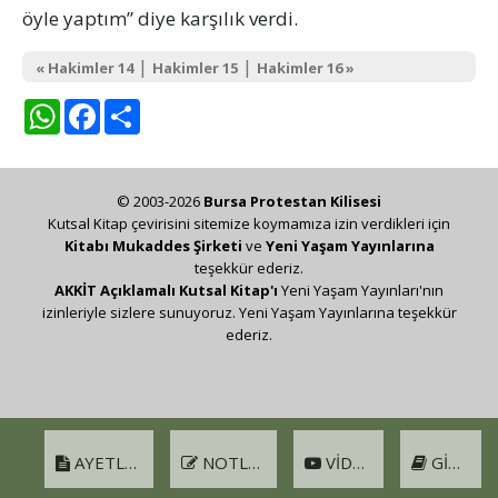
öyle yaptım” diye karşılık verdi.
|
|
« Hakimler 14
Hakimler 15
Hakimler 16 »
WhatsApp
Facebook
Share
© 2003-2026
Bursa Protestan Kilisesi
Kutsal Kitap çevirisini sitemize koymamıza izin verdikleri için
Kitabı Mukaddes Şirketi
ve
Yeni Yaşam Yayınlarına
teşekkür ederiz.
AKKİT Açıklamalı Kutsal Kitap'ı
Yeni Yaşam Yayınları'nın
izinleriyle sizlere sunuyoruz. Yeni Yaşam Yayınlarına teşekkür
ederiz.
AYETLER
NOTLAR
VIDEO
GIRIŞ