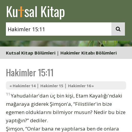
t
Ku
sal Kitap
Kutsal Kitap Bölümleri
|
Hakimler Kitabı Bölümleri
Hakimler 15:11
|
|
« Hakimler 14
Hakimler 15
Hakimler 16 »
11
Yahudalılar'dan üç bin kişi, Etam Kayalığı'ndaki
mağaraya giderek Şimşon'a, “Filistliler'in bize
egemen olduklarını bilmiyor musun? Nedir bu bize
yaptığın?” dediler.
Şimşon, “Onlar bana ne yaptılarsa ben de onlara