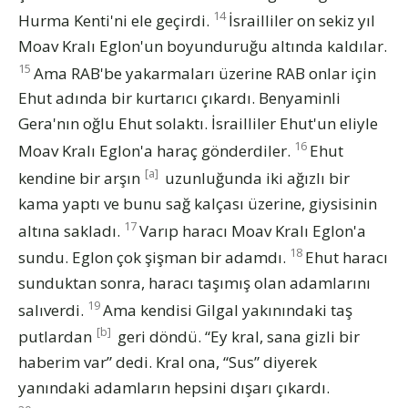
14
Hurma Kenti'ni ele geçirdi.
İsrailliler on sekiz yıl
Moav Kralı Eglon'un boyunduruğu altında kaldılar.
15
Ama RAB'be yakarmaları üzerine RAB onlar için
Ehut adında bir kurtarıcı çıkardı. Benyaminli
Gera'nın oğlu Ehut solaktı. İsrailliler Ehut'un eliyle
16
Moav Kralı Eglon'a haraç gönderdiler.
Ehut
[a]
kendine bir arşın
uzunluğunda iki ağızlı bir
kama yaptı ve bunu sağ kalçası üzerine, giysisinin
17
altına sakladı.
Varıp haracı Moav Kralı Eglon'a
18
sundu. Eglon çok şişman bir adamdı.
Ehut haracı
sunduktan sonra, haracı taşımış olan adamlarını
19
salıverdi.
Ama kendisi Gilgal yakınındaki taş
[b]
putlardan
geri döndü. “Ey kral, sana gizli bir
haberim var” dedi. Kral ona, “Sus” diyerek
yanındaki adamların hepsini dışarı çıkardı.