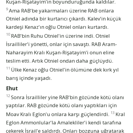
Kuşan-Rişatayim'in boyunduruğunda kaldılar.
9
Ama RAB'be yakarmaları üzerine RAB onlara
Otniel adında bir kurtarıcı çıkardı. Kalev'in küçük
kardeşi Kenaz'ın oğlu Otniel onları kurtardı.
10
RAB'bin Ruhu Otniel'in üzerine indi. Otniel
İsrailliler'i yönetti, onlar için savaştı. RAB Aram-
Naharayim Kralı Kuşan-Rişatayim'i onun eline
teslim etti. Artık Otniel ondan daha güçlüydü.
11
Ülke Kenaz oğlu Otniel'in ölümüne dek kırk yıl
barış içinde yaşadı.
Ehut
12
Sonra İsrailliler yine RAB'bin gözünde kötü olanı
yaptılar. RAB gözünde kötü olanı yaptıkları için
13
Moav Kralı Eglon'u onlara karşı güçlendirdi.
Kral
Eglon Ammonlular'la Amalekliler'i kendi tarafına
çekerek İsrail'e saldırdı. Onları bozguna uğratarak