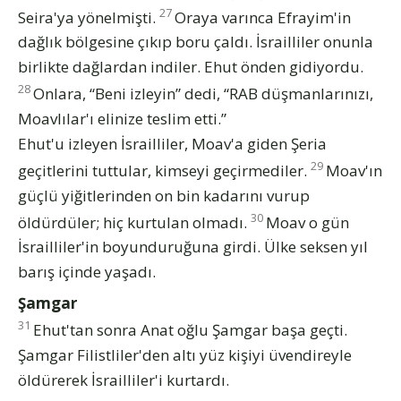
27
Seira'ya yönelmişti.
Oraya varınca Efrayim'in
dağlık bölgesine çıkıp boru çaldı. İsrailliler onunla
birlikte dağlardan indiler. Ehut önden gidiyordu.
28
Onlara, “Beni izleyin” dedi, “RAB düşmanlarınızı,
Moavlılar'ı elinize teslim etti.”
Ehut'u izleyen İsrailliler, Moav'a giden Şeria
29
geçitlerini tuttular, kimseyi geçirmediler.
Moav'ın
güçlü yiğitlerinden on bin kadarını vurup
30
öldürdüler; hiç kurtulan olmadı.
Moav o gün
İsrailliler'in boyunduruğuna girdi. Ülke seksen yıl
barış içinde yaşadı.
Şamgar
31
Ehut'tan sonra Anat oğlu Şamgar başa geçti.
Şamgar Filistliler'den altı yüz kişiyi üvendireyle
öldürerek İsrailliler'i kurtardı.