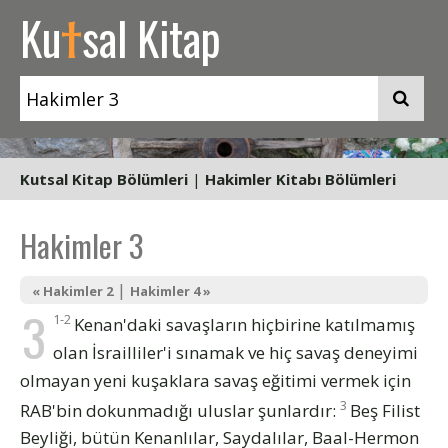
t
Ku
sal Kitap
Kutsal Kitap Bölümleri
|
Hakimler Kitabı Bölümleri
Hakimler 3
|
« Hakimler 2
Hakimler 4 »
3
1-2
Kenan'daki savaşların hiçbirine katılmamış
olan İsrailliler'i sınamak ve hiç savaş deneyimi
olmayan yeni kuşaklara savaş eğitimi vermek için
3
RAB'bin dokunmadığı uluslar şunlardır:
Beş Filist
Beyliği, bütün Kenanlılar, Saydalılar, Baal-Hermon