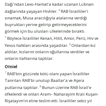
Dağı'ndan Levo-Hamat'a kadar uzanan Lübnan
4
dağlarında yaşayan Hivliler.
RAB İsrailliler'i
sınamak, Musa aracılığıyla atalarına verdiği
buyrukları yerine getirip getirmeyeceklerini
görmek için bu ulusları ülkelerinde bıraktı.
5
Böylece İsrailliler Kenan, Hitit, Amor, Periz, Hiv ve
6
Yevus halkları arasında yaşadılar.
Onlardan kız
aldılar, kızlarını onların oğullarına verdiler ve
onların ilahlarına taptılar.
Otniel
7
RAB'bin gözünde kötü olanı yapan İsrailliler
Tanrıları RAB'bi unutup Baallar'a ve Aşera
8
putlarına taptılar.
Bunun üzerine RAB İsrail'e
öfkelendi ve onları Aram– Naharayim Kralı Kuşan-
Rişatayim'in eline teslim etti. İsrailliler sekiz yıl