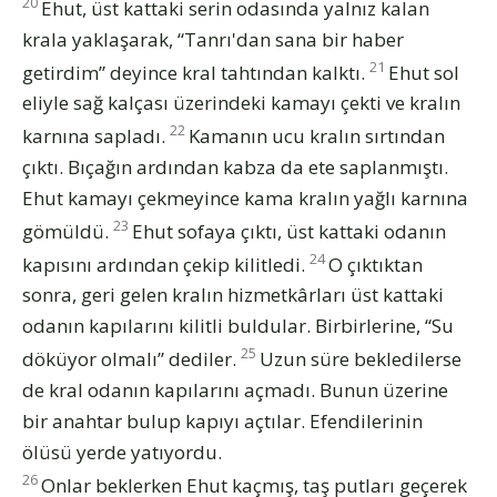
20
Ehut, üst kattaki serin odasında yalnız kalan
krala yaklaşarak, “Tanrı'dan sana bir haber
21
getirdim” deyince kral tahtından kalktı.
Ehut sol
eliyle sağ kalçası üzerindeki kamayı çekti ve kralın
22
karnına sapladı.
Kamanın ucu kralın sırtından
çıktı. Bıçağın ardından kabza da ete saplanmıştı.
Ehut kamayı çekmeyince kama kralın yağlı karnına
23
gömüldü.
Ehut sofaya çıktı, üst kattaki odanın
24
kapısını ardından çekip kilitledi.
O çıktıktan
sonra, geri gelen kralın hizmetkârları üst kattaki
odanın kapılarını kilitli buldular. Birbirlerine, “Su
25
döküyor olmalı” dediler.
Uzun süre bekledilerse
de kral odanın kapılarını açmadı. Bunun üzerine
bir anahtar bulup kapıyı açtılar. Efendilerinin
ölüsü yerde yatıyordu.
26
Onlar beklerken Ehut kaçmış, taş putları geçerek