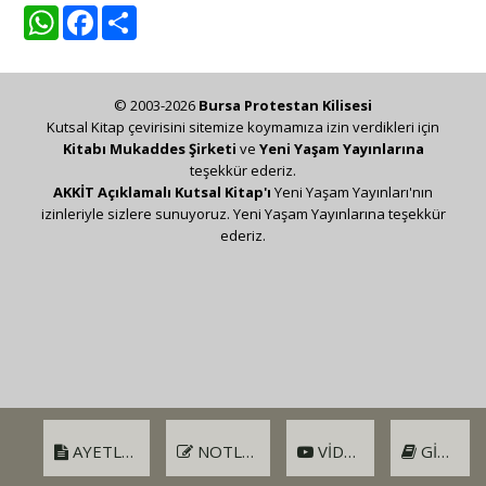
WhatsApp
Facebook
Share
© 2003-2026
Bursa Protestan Kilisesi
Kutsal Kitap çevirisini sitemize koymamıza izin verdikleri için
Kitabı Mukaddes Şirketi
ve
Yeni Yaşam Yayınlarına
teşekkür ederiz.
AKKİT Açıklamalı Kutsal Kitap'ı
Yeni Yaşam Yayınları'nın
izinleriyle sizlere sunuyoruz. Yeni Yaşam Yayınlarına teşekkür
ederiz.
AYETLER
NOTLAR
VIDEO
GIRIŞ