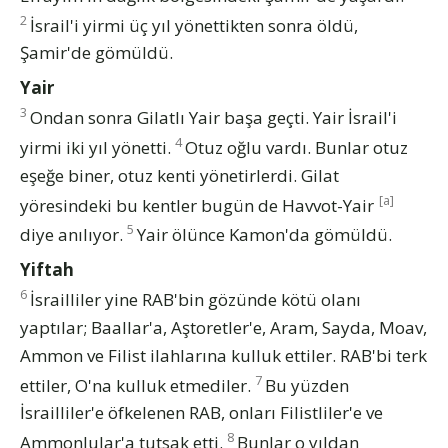
2
İsrail'i yirmi üç yıl yönettikten sonra öldü,
Şamir'de gömüldü.
Yair
3
Ondan sonra Gilatlı Yair başa geçti. Yair İsrail'i
4
yirmi iki yıl yönetti.
Otuz oğlu vardı. Bunlar otuz
eşeğe biner, otuz kenti yönetirlerdi. Gilat
[a]
yöresindeki bu kentler bugün de Havvot-Yair
5
diye anılıyor.
Yair ölünce Kamon'da gömüldü.
Yiftah
6
İsrailliler yine RAB'bin gözünde kötü olanı
yaptılar; Baallar'a, Aştoretler'e, Aram, Sayda, Moav,
Ammon ve Filist ilahlarına kulluk ettiler. RAB'bi terk
7
ettiler, O'na kulluk etmediler.
Bu yüzden
İsrailliler'e öfkelenen RAB, onları Filistliler'e ve
8
Ammonlular'a tutsak etti.
Bunlar o yıldan