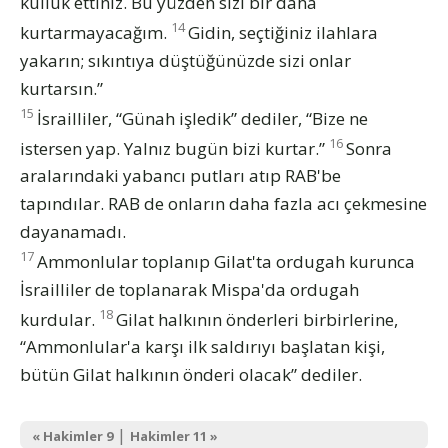
kulluk ettiniz. Bu yüzden sizi bir daha
14
kurtarmayacağım.
Gidin, seçtiğiniz ilahlara
yakarın; sıkıntıya düştüğünüzde sizi onlar
kurtarsın.”
15
İsrailliler, “Günah işledik” dediler, “Bize ne
16
istersen yap. Yalnız bugün bizi kurtar.”
Sonra
aralarındaki yabancı putları atıp RAB'be
tapındılar. RAB de onların daha fazla acı çekmesine
dayanamadı.
17
Ammonlular toplanıp Gilat'ta ordugah kurunca
İsrailliler de toplanarak Mispa'da ordugah
18
kurdular.
Gilat halkının önderleri birbirlerine,
“Ammonlular'a karşı ilk saldırıyı başlatan kişi,
bütün Gilat halkının önderi olacak” dediler.
|
« Hakimler 9
Hakimler 11 »