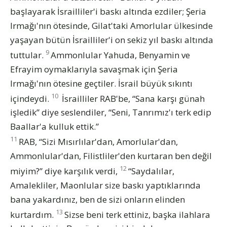
başlayarak İsrailliler'i baskı altında ezdiler; Şeria
Irmağı'nın ötesinde, Gilat'taki Amorlular ülkesinde
yaşayan bütün İsrailliler'i on sekiz yıl baskı altında
9
tuttular.
Ammonlular Yahuda, Benyamin ve
Efrayim oymaklarıyla savaşmak için Şeria
Irmağı'nın ötesine geçtiler. İsrail büyük sıkıntı
10
içindeydi.
İsrailliler RAB'be, “Sana karşı günah
işledik” diye seslendiler, “Seni, Tanrımız'ı terk edip
Baallar'a kulluk ettik.”
11
RAB, “Sizi Mısırlılar'dan, Amorlular'dan,
Ammonlular'dan, Filistliler'den kurtaran ben değil
12
miyim?” diye karşılık verdi,
“Saydalılar,
Amalekliler, Maonlular size baskı yaptıklarında
bana yakardınız, ben de sizi onların elinden
13
kurtardım.
Sizse beni terk ettiniz, başka ilahlara