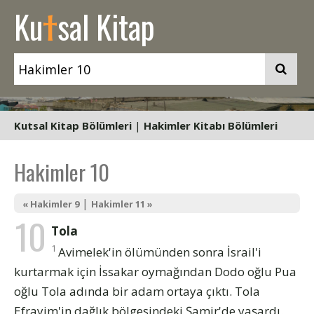
t
Ku
sal Kitap
Kutsal Kitap Bölümleri
|
Hakimler Kitabı Bölümleri
Hakimler 10
|
« Hakimler 9
Hakimler 11 »
10
Tola
1
Avimelek'in ölümünden sonra İsrail'i
kurtarmak için İssakar oymağından Dodo oğlu Pua
oğlu Tola adında bir adam ortaya çıktı. Tola
Efrayim'in dağlık bölgesindeki Şamir'de yaşardı.