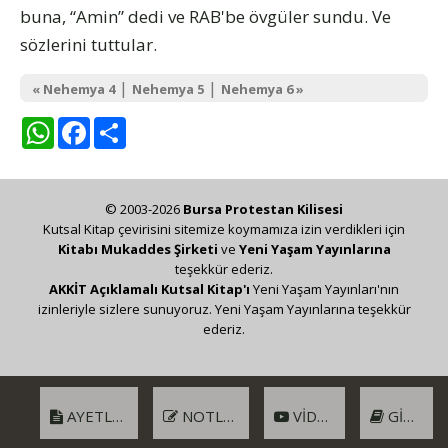
buna, “Amin” dedi ve RAB'be övgüler sundu. Ve
sözlerini tuttular.
|
|
« Nehemya 4
Nehemya 5
Nehemya 6 »
WhatsApp
Facebook
Share
© 2003-2026
Bursa Protestan Kilisesi
Kutsal Kitap çevirisini sitemize koymamıza izin verdikleri için
Kitabı Mukaddes Şirketi
ve
Yeni Yaşam Yayınlarına
teşekkür ederiz.
AKKİT Açıklamalı Kutsal Kitap'ı
Yeni Yaşam Yayınları'nın
izinleriyle sizlere sunuyoruz. Yeni Yaşam Yayınlarına teşekkür
ederiz.
AYETLER
NOTLAR
VIDEO
GIRIŞ