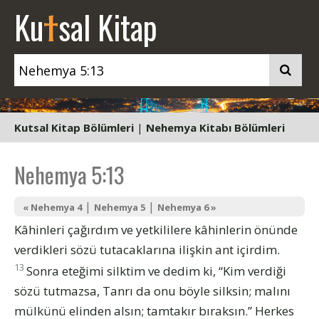
t
Ku
sal Kitap
Kutsal Kitap Bölümleri
|
Nehemya Kitabı Bölümleri
Nehemya 5:13
|
|
« Nehemya 4
Nehemya 5
Nehemya 6 »
Kâhinleri çağırdım ve yetkililere kâhinlerin önünde
verdikleri sözü tutacaklarına ilişkin ant içirdim.
13
Sonra eteğimi silktim ve dedim ki, “Kim verdiği
sözü tutmazsa, Tanrı da onu böyle silksin; malını
mülkünü elinden alsın; tamtakır bıraksın.” Herkes