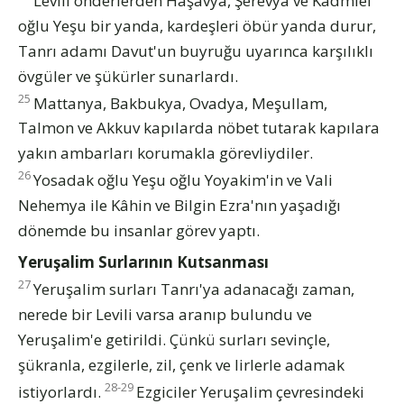
Levili önderlerden Haşavya, Şerevya ve Kadmiel
oğlu Yeşu bir yanda, kardeşleri öbür yanda durur,
Tanrı adamı Davut'un buyruğu uyarınca karşılıklı
övgüler ve şükürler sunarlardı.
25
Mattanya, Bakbukya, Ovadya, Meşullam,
Talmon ve Akkuv kapılarda nöbet tutarak kapılara
yakın ambarları korumakla görevliydiler.
26
Yosadak oğlu Yeşu oğlu Yoyakim'in ve Vali
Nehemya ile Kâhin ve Bilgin Ezra'nın yaşadığı
dönemde bu insanlar görev yaptı.
Yeruşalim Surlarının Kutsanması
27
Yeruşalim surları Tanrı'ya adanacağı zaman,
nerede bir Levili varsa aranıp bulundu ve
Yeruşalim'e getirildi. Çünkü surları sevinçle,
şükranla, ezgilerle, zil, çenk ve lirlerle adamak
28-29
istiyorlardı.
Ezgiciler Yeruşalim çevresindeki