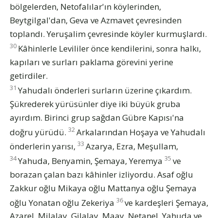
bölgelerden, Netofalılar'ın köylerinden,
Beytgilgal'dan, Geva ve Azmavet çevresinden
toplandı. Yeruşalim çevresinde köyler kurmuşlardı.
30
Kâhinlerle Levililer önce kendilerini, sonra halkı,
kapıları ve surları paklama görevini yerine
getirdiler.
31
Yahudalı önderleri surların üzerine çıkardım.
Şükrederek yürüsünler diye iki büyük gruba
ayırdım. Birinci grup sağdan Gübre Kapısı'na
32
doğru yürüdü.
Arkalarından Hoşaya ve Yahudalı
33
önderlerin yarısı,
Azarya, Ezra, Meşullam,
34
35
Yahuda, Benyamin, Şemaya, Yeremya
ve
borazan çalan bazı kâhinler izliyordu. Asaf oğlu
Zakkur oğlu Mikaya oğlu Mattanya oğlu Şemaya
36
oğlu Yonatan oğlu Zekeriya
ve kardeşleri Şemaya,
Azarel, Milalay, Gilalay, Maay, Netanel, Yahuda ve