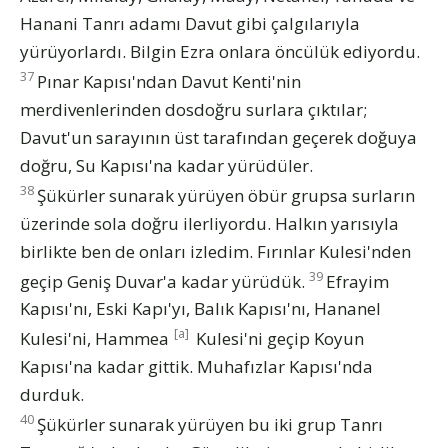
Hanani Tanrı adamı Davut gibi çalgılarıyla
yürüyorlardı. Bilgin Ezra onlara öncülük ediyordu.
37
Pınar Kapısı'ndan Davut Kenti'nin
merdivenlerinden dosdoğru surlara çıktılar;
Davut'un sarayının üst tarafından geçerek doğuya
doğru, Su Kapısı'na kadar yürüdüler.
38
Şükürler sunarak yürüyen öbür grupsa surların
üzerinde sola doğru ilerliyordu. Halkın yarısıyla
birlikte ben de onları izledim. Fırınlar Kulesi'nden
39
geçip Geniş Duvar'a kadar yürüdük.
Efrayim
Kapısı'nı, Eski Kapı'yı, Balık Kapısı'nı, Hananel
[a]
Kulesi'ni, Hammea
Kulesi'ni geçip Koyun
Kapısı'na kadar gittik. Muhafızlar Kapısı'nda
durduk.
40
Şükürler sunarak yürüyen bu iki grup Tanrı