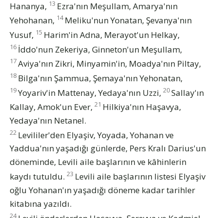
13
Hananya,
Ezra'nın Meşullam, Amarya'nın
14
Yehohanan,
Meliku'nun Yonatan, Şevanya'nın
15
Yusuf,
Harim'in Adna, Merayot'un Helkay,
16
İddo'nun Zekeriya, Ginneton'un Meşullam,
17
Aviya'nın Zikri, Minyamin'in, Moadya'nın Piltay,
18
Bilga'nın Şammua, Şemaya'nın Yehonatan,
19
20
Yoyariv'in Mattenay, Yedaya'nın Uzzi,
Sallay'ın
21
Kallay, Amok'un Ever,
Hilkiya'nın Haşavya,
Yedaya'nın Netanel.
22
Levililer'den Elyaşiv, Yoyada, Yohanan ve
Yaddua'nın yaşadığı günlerde, Pers Kralı Darius'un
döneminde, Levili aile başlarının ve kâhinlerin
23
kaydı tutuldu.
Levili aile başlarının listesi Elyaşiv
oğlu Yohanan'ın yaşadığı döneme kadar tarihler
kitabına yazıldı.
24