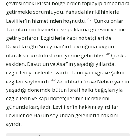
çevresindeki kırsal bölgelerden toplayıp ambarlara
getirmekle sorumluydu. Yahudalılar kâhinlerle
45
Levililer'in hizmetinden hoşnuttu.
Çünkü onlar
Tanrıları'nın hizmetini ve paklama görevini yerine
getiriyorlardı. Ezgicilerle kapı nöbetçileri de
Davut'la oğlu Süleyman'ın buyruğuna uygun
46
olarak sorumluluklarını yerine getirdiler.
Çünkü
eskiden, Davut'un ve Asaf'ın yaşadığı yıllarda,
ezgicileri yönetenler vardı. Tanrı'ya övgü ve şükür
47
ezgileri söylenirdi.
Zerubbabil'in ve Nehemya'nın
yaşadığı dönemde bütün İsrail halkı bağışlarıyla
ezgicilerin ve kapı nöbetçilerinin ücretlerini
gününde karşıladı. Levililer'in hakkını ayırdılar,
Levililer de Harun soyundan gelenlerin hakkını
ayırdı.