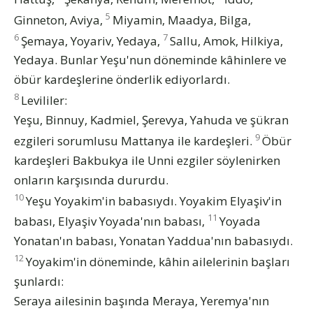
5
Ginneton, Aviya,
Miyamin, Maadya, Bilga,
6
7
Şemaya, Yoyariv, Yedaya,
Sallu, Amok, Hilkiya,
Yedaya. Bunlar Yeşu'nun döneminde kâhinlere ve
öbür kardeşlerine önderlik ediyorlardı.
8
Levililer:
Yeşu, Binnuy, Kadmiel, Şerevya, Yahuda ve şükran
9
ezgileri sorumlusu Mattanya ile kardeşleri.
Öbür
kardeşleri Bakbukya ile Unni ezgiler söylenirken
onların karşısında dururdu.
10
Yeşu Yoyakim'in babasıydı. Yoyakim Elyaşiv'in
11
babası, Elyaşiv Yoyada'nın babası,
Yoyada
Yonatan'ın babası, Yonatan Yaddua'nın babasıydı.
12
Yoyakim'in döneminde, kâhin ailelerinin başları
şunlardı:
Seraya ailesinin başında Meraya, Yeremya'nın