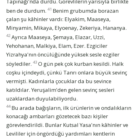
Tapınağı'nda durdu. Görevlilerin yarısıyla birlikte
41
ben de durdum.
Benim grubumda borazan
çalan şu kâhinler vardı: Elyakim, Maaseya,
Minyamin, Mikaya, Elyoenay, Zekeriya, Hananya.
42
Ayrıca Maaseya, Şemaya, Elazar, Uzzi,
Yehohanan, Malkiya, Elam, Ezer. Ezgiciler
Yizrahya'nın öncülüğünde yüksek sesle ezgiler
43
söylediler.
O gün pek çok kurban kesildi. Halk
coşku içindeydi, çünkü Tanrı onlara büyük sevinç
vermişti. Kadınlarla çocuklar da bu sevince
katıldılar. Yeruşalim'den gelen sevinç sesleri
uzaklardan duyulabiliyordu.
44
Bu arada bağışların, ilk ürünlerin ve ondalıkların
konacağı ambarları gözetecek bazı kişiler
görevlendirildi. Bunlar Kutsal Yasa'nın kâhinler ve
Levililer için öngördüğü yardımları kentlerin