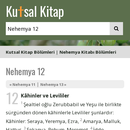
t
Ku
sal Kitap
Kutsal Kitap Bölümleri
|
Nehemya Kitabı Bölümleri
Nehemya 12
|
« Nehemya 11
Nehemya 13 »
12
Kâhinler ve Levililer
1
Şealtiel oğlu Zerubbabil ve Yeşu ile birlikte
sürgünden dönen kâhinlerle Levililer şunlardır:
2
Kâhinler: Seraya, Yeremya, Ezra,
Amarya, Malluk,
3
4
Hattuş,
Şekanya, Rehum, Meremot,
İddo,