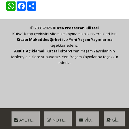
WhatsApp
Facebook
Share
© 2003-2026
Bursa Protestan Kilisesi
Kutsal Kitap çevirisini sitemize koymamıza izin verdikleri için
Kitabı Mukaddes Şirketi
ve
Yeni Yaşam Yayınlarına
teşekkür ederiz.
AKKİT Açıklamalı Kutsal Kitap'ı
Yeni Yaşam Yayınları'nın
izinleriyle sizlere sunuyoruz. Yeni Yaşam Yayınlarına teşekkür
ederiz.
AYETLER
NOTLAR
VIDEO
GIRIŞ