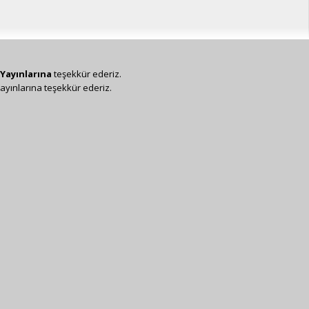
Yayınlarına
teşekkür ederiz.
ayınlarına teşekkür ederiz.