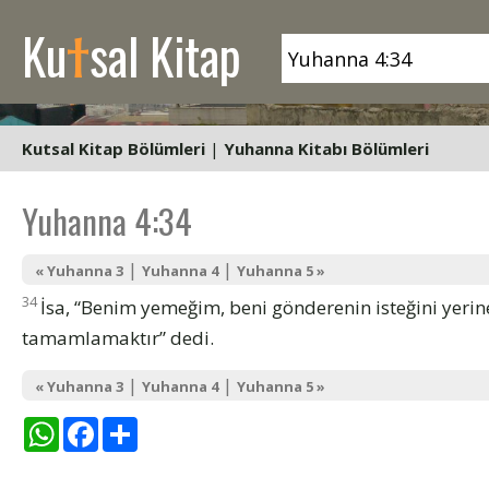
t
Ku
sal Kitap
Kutsal Kitap Bölümleri
|
Yuhanna Kitabı Bölümleri
Yuhanna 4:34
|
|
« Yuhanna 3
Yuhanna 4
Yuhanna 5 »
34
İsa, “Benim yemeğim, beni gönderenin isteğini yerin
tamamlamaktır” dedi.
|
|
« Yuhanna 3
Yuhanna 4
Yuhanna 5 »
WhatsApp
Facebook
Share