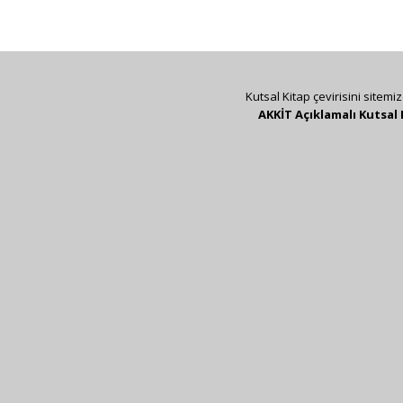
Kutsal Kitap çevirisini sitemi
AKKİT Açıklamalı Kutsal 