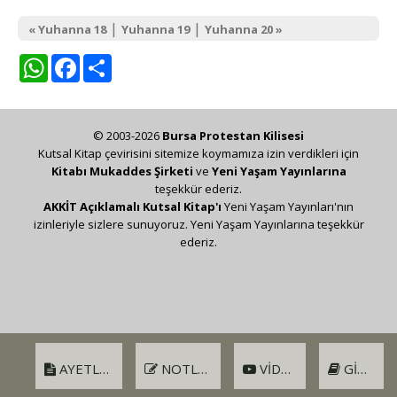
|
|
« Yuhanna 18
Yuhanna 19
Yuhanna 20 »
WhatsApp
Facebook
Share
© 2003-2026
Bursa Protestan Kilisesi
Kutsal Kitap çevirisini sitemize koymamıza izin verdikleri için
Kitabı Mukaddes Şirketi
ve
Yeni Yaşam Yayınlarına
teşekkür ederiz.
AKKİT Açıklamalı Kutsal Kitap'ı
Yeni Yaşam Yayınları'nın
izinleriyle sizlere sunuyoruz. Yeni Yaşam Yayınlarına teşekkür
ederiz.
AYETLER
NOTLAR
VIDEO
GIRIŞ