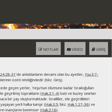
NOTLAR
VIDEO
GIRIŞ
.24:28-31
’de anlatılanların devamı olan bu ayetler,
Yşu.3:7-
erinin özeti niteliğindedir (bkz. Giriş).
tede geçen yerler, Yeşu’nun ölümüne kadar İsrailoğulları
le geçirilmiş toprakların (
Hak.3:1-4
) batı ve kuzey sınırları
ca bir yay oluşturmaktadır. İsrailliler, ele geçirdikleri
yaşayan yerli halka karışır (
Hak.3:5
; bkz.
Hak.1:27-36
) ve
rın inançlarını benimser (
Hak.3:16
).