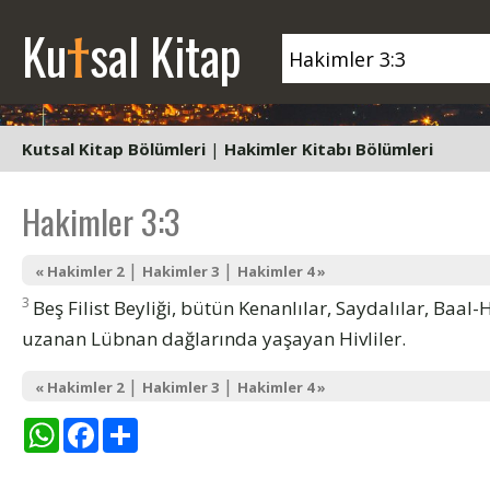
t
Ku
sal Kitap
Kutsal Kitap Bölümleri
|
Hakimler Kitabı Bölümleri
Hakimler 3:3
|
|
« Hakimler 2
Hakimler 3
Hakimler 4 »
3
Beş Filist Beyliği, bütün Kenanlılar, Saydalılar, B
uzanan Lübnan dağlarında yaşayan Hivliler.
|
|
« Hakimler 2
Hakimler 3
Hakimler 4 »
WhatsApp
Facebook
Share