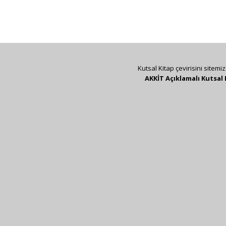
Kutsal Kitap çevirisini sitemi
AKKİT Açıklamalı Kutsal 