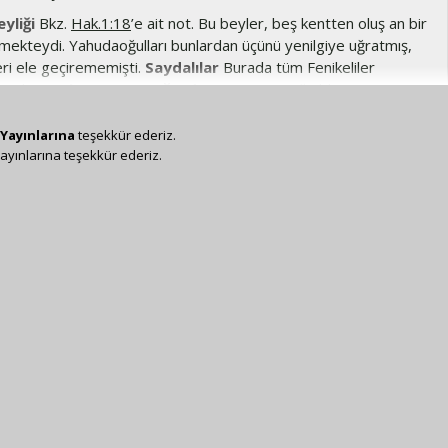
eyliği
Bkz.
Hak.1:18
’e ait not. Bu beyler, beş kentten oluş an bir
etmekteydi. Yahudaoğulları bunlardan üçünü yenilgiye uğratmış,
eri ele geçirememişti.
Saydalılar
Burada tüm Fenikeliler
tedir.
Baal-Hermon Dağı’ndan
Hermon Dağı (bkz.
1Ta.5:23
).
arında... Hivliler
Kuzey Kenan topraklarında Hamat’a kadar
e.
Yayınlarına
teşekkür ederiz.
ayınlarına teşekkür ederiz.