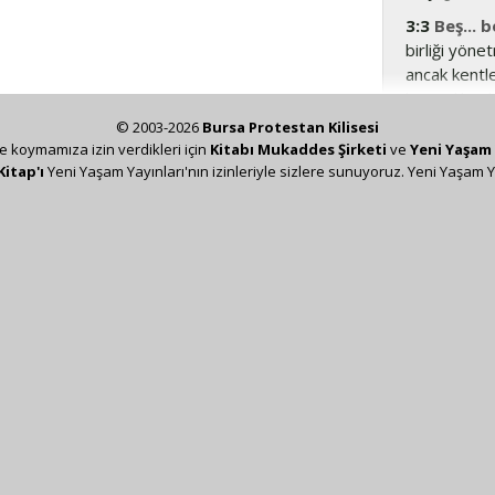
3:3
Beş... b
birliği yön
ancak kentl
kastedilmek
Lübnan dağl
© 2003-2026
Bursa Protestan Kilisesi
uzanan bölg
ze koymamıza izin verdikleri için
Kitabı Mukaddes Şirketi
ve
Yeni Yaşam 
Kitap'ı
Yeni Yaşam Yayınları'nın izinleriyle sizlere sunuyoruz. Yeni Yaşam Y