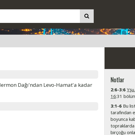
Notlar
aal-Hermon Dağı'ndan Levo-Hamat'a kadar
2:6-3:6
Yşu
16
:31 bölüml
3:1-6
Bu lis
tarafından e
boyunca kaba
topraklarda 
birçoğu onla