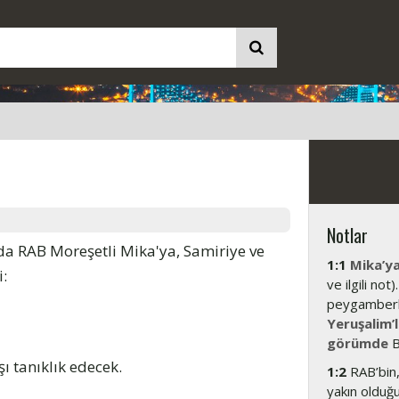
Notlar
a RAB Moreşetli Mika'ya, Samiriye ve
1:1
Mika’y
i:
ve ilgili no
peygamberli
Yeruşalim’
görümde
B
ı tanıklık edecek.
1:2
RAB’bin, 
yakın olduğu 