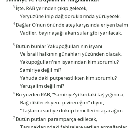
3
İşte, RAB yerinden çıkıp gelecek,
Yeryüzüne inip dağ doruklarında yürüyecek.
4
Dağlar O'nun önünde ateş karşısında eriyen balm
Vadiler, bayır aşağı akan sular gibi yarılacak.
5
Bütün bunlar Yakupoğulları'nın isyanı
Ve İsrail halkının günahları yüzünden olacak.
Yakupoğulları'nın isyanından kim sorumlu?
Samiriye değil mi?
Yahuda'daki putperestlikten kim sorumlu?
Yeruşalim değil mi?
6
Bu yüzden RAB, “Samiriye'yi kırdaki taş yığınına,
Bağ dikilecek yere çevireceğim” diyor,
“Taşlarını vadiye döküp temellerini açacağım.
7
Bütün putları paramparça edilecek,
Tapınaklarındaki fahişelere verilen armağanlar 