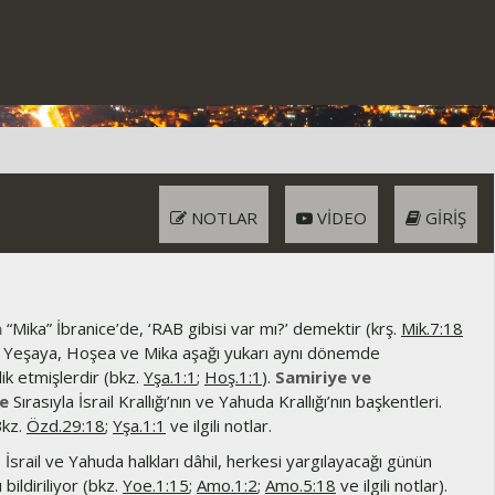
NOTLAR
VIDEO
GIRIŞ
a
“Mika” İbranice’de, ‘RAB gibisi var mı?’ demektir (krş.
Mik.7:18
t). Yeşaya, Hoşea ve Mika aşağı yukarı aynı dönemde
k etmişlerdir (bkz.
Yşa.1:1
;
Hoş.1:1
).
Samiriye ve
le
Sırasıyla İsrail Krallığı’nın ve Yahuda Krallığı’nın başkentleri.
kz.
Özd.29:18
;
Yşa.1:1
ve ilgili notlar.
İsrail ve Yahuda halkları dâhil, herkesi yargılayacağı günün
bildiriliyor (bkz.
Yoe.1:15
;
Amo.1:2
;
Amo.5:18
ve ilgili notlar).