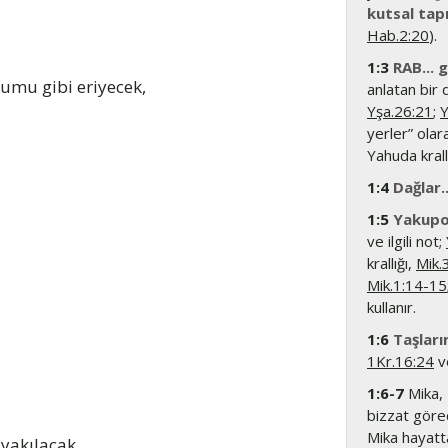
kutsal tap
Hab.2:20
).
1:3
RAB... 
umu gibi eriyecek,
anlatan bir 
Yşa.26:21
;
Y
yerler” olar
Yahuda krallı
1:4
Dağlar.
1:5
Yakupoğ
ve ilgili not;
krallığı,
Mik.
Mik.1:14-15
kullanır.
1:6
Taşları
1Kr.16:24
ve
1:6-7
Mika, R
bizzat görec
Mika hayatt
yakılacak.