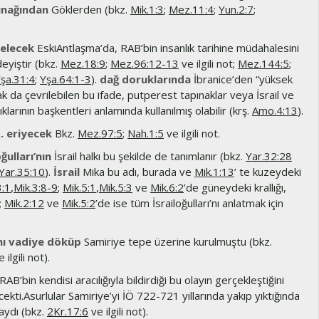
ınağından
Göklerden (bkz.
Mik.1:3
;
Mez.11:4
;
Yun.2:7
;
gelecek
EskiAntlaşma’da, RAB’bin insanlık tarihine müdahalesini
deyiştir (bkz.
Mez.18:9
;
Mez.96:12-13
ve ilgili not;
Mez.144:5
;
şa.31:4
;
Yşa.64:1-3
).
dağ doruklarında
İbranice’den “yüksek
ak da çevrilebilen bu ifade, putperest tapınaklar veya İsrail ve
klarının başkentleri anlamında kullanılmış olabilir (krş.
Amo.4:13
).
.. eriyecek
Bkz.
Mez.97:5
;
Nah.1:5
ve ilgili not.
ulları’nın
İsrail halkı bu şekilde de tanımlanır (bkz.
Yar.32:28
Yar.35:10
).
İsrail
Mika bu adı, burada ve
Mik.1:13
’ te kuzeydeki
3:1
,
Mik.3:8-9
;
Mik.5:1
,
Mik.5:3
ve
Mik.6:2
’de güneydeki krallığı,
;
Mik.2:12
ve
Mik.5:2
’de ise tüm İsrailoğulları’nı anlatmak için
nı vadiye döküp
Samiriye tepe üzerine kurulmuştu (bkz.
 ilgili not).
AB’bin kendisi aracılığıyla bildirdiği bu olayın gerçekleştiğini
ekti.Asurlular Samiriye’yi İÖ 722-721 yıllarında yakıp yıktığında
aydı (bkz.
2Kr.17:6
ve ilgili not).