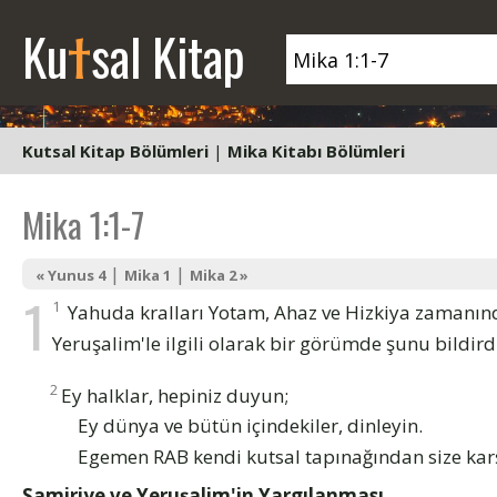
t
Ku
sal Kitap
Kutsal Kitap Bölümleri
|
Mika Kitabı Bölümleri
Mika 1:1-7
|
|
« Yunus 4
Mika 1
Mika 2 »
1
1
Yahuda kralları Yotam, Ahaz ve Hizkiya zamanınd
Yeruşalim'le ilgili olarak bir görümde şunu bildird
2
Ey halklar, hepiniz duyun;
Ey dünya ve bütün içindekiler, dinleyin.
Egemen RAB kendi kutsal tapınağından size karş
Samiriye ve Yeruşalim'in Yargılanması