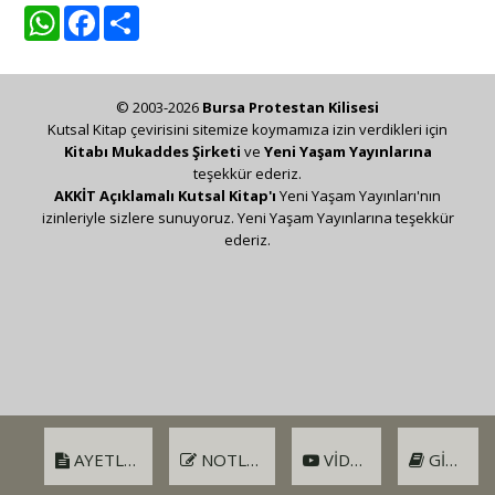
WhatsApp
Facebook
Share
© 2003-2026
Bursa Protestan Kilisesi
Kutsal Kitap çevirisini sitemize koymamıza izin verdikleri için
Kitabı Mukaddes Şirketi
ve
Yeni Yaşam Yayınlarına
teşekkür ederiz.
AKKİT Açıklamalı Kutsal Kitap'ı
Yeni Yaşam Yayınları'nın
izinleriyle sizlere sunuyoruz. Yeni Yaşam Yayınlarına teşekkür
ederiz.
AYETLER
NOTLAR
VIDEO
GIRIŞ