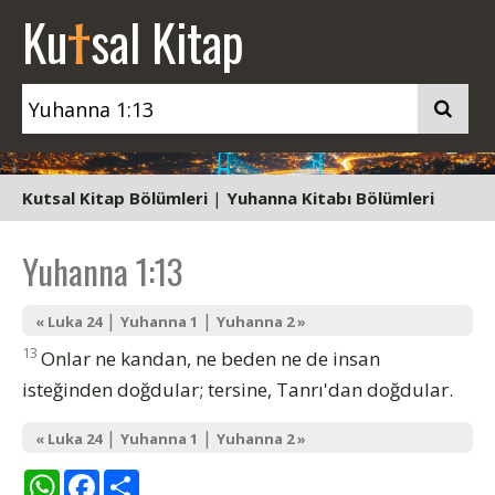
t
Ku
sal Kitap
Kutsal Kitap Bölümleri
|
Yuhanna Kitabı Bölümleri
Yuhanna 1:13
|
|
« Luka 24
Yuhanna 1
Yuhanna 2 »
13
Onlar ne kandan, ne beden ne de insan
isteğinden doğdular; tersine, Tanrı'dan doğdular.
|
|
« Luka 24
Yuhanna 1
Yuhanna 2 »
WhatsApp
Facebook
Share