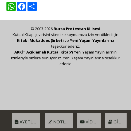
WhatsApp
Facebook
Share
© 2003-2026
Bursa Protestan Kilisesi
Kutsal Kitap çevirisini sitemize koymamıza izin verdikleri için
Kitabı Mukaddes Şirketi
ve
Yeni Yaşam Yayınlarına
teşekkür ederiz.
AKKİT Açıklamalı Kutsal Kitap'ı
Yeni Yaşam Yayınları'nın
izinleriyle sizlere sunuyoruz. Yeni Yaşam Yayınlarına teşekkür
ederiz.
AYETLER
NOTLAR
VIDEO
GIRIŞ