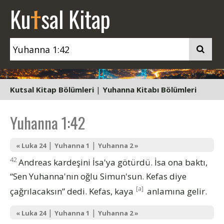
t
Ku
sal Kitap
Kutsal Kitap Bölümleri
|
Yuhanna Kitabı Bölümleri
Yuhanna 1:42
|
|
« Luka 24
Yuhanna 1
Yuhanna 2 »
42
Andreas kardeşini İsa'ya götürdü. İsa ona baktı,
“Sen Yuhanna'nın oğlu Simun'sun. Kefas diye
[a]
çağrılacaksın” dedi. Kefas, kaya
anlamına gelir.
|
|
« Luka 24
Yuhanna 1
Yuhanna 2 »