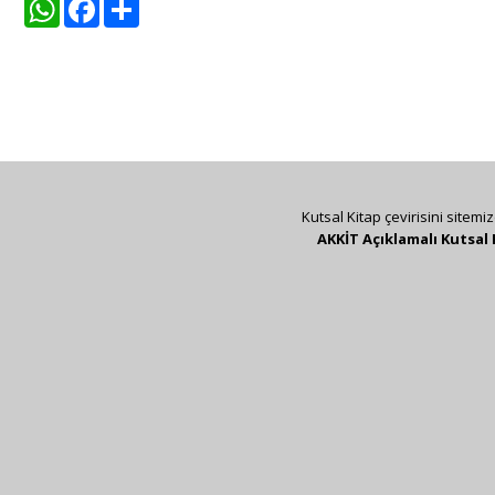
WhatsApp
Facebook
Share
Kutsal Kitap çevirisini sitemi
AKKİT Açıklamalı Kutsal 