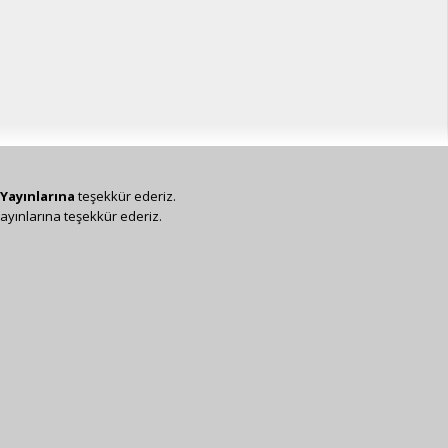
Yayınlarına
teşekkür ederiz.
ayınlarına teşekkür ederiz.