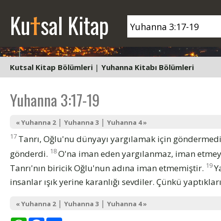
t
Ku
sal Kitap
Kutsal Kitap Bölümleri
|
Yuhanna Kitabı Bölümleri
Yuhanna 3:17-19
|
|
« Yuhanna 2
Yuhanna 3
Yuhanna 4 »
17
Tanrı, Oğlu'nu dünyayı yargılamak için göndermedi,
18
gönderdi.
O'na iman eden yargılanmaz, iman etmeye
19
Tanrı'nın biricik Oğlu'nun adına iman etmemiştir.
Y
insanlar ışık yerine karanlığı sevdiler. Çünkü yaptıklar
|
|
« Yuhanna 2
Yuhanna 3
Yuhanna 4 »