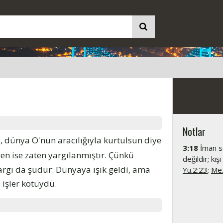
Notlar
 dünya O'nun aracılığıyla kurtulsun diye
3:18
İman s
n ise zaten yargılanmıştır. Çünkü
değildir; ki
argı da şudur: Dünyaya ışık geldi, ama
Yu.2:23
;
Mez
ı işler kötüydü.