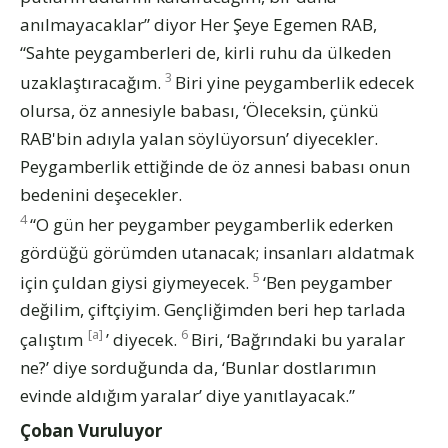
anılmayacaklar” diyor Her Şeye Egemen RAB,
“Sahte peygamberleri de, kirli ruhu da ülkeden
3
uzaklaştıracağım.
Biri yine peygamberlik edecek
olursa, öz annesiyle babası, ‘Öleceksin, çünkü
RAB'bin adıyla yalan söylüyorsun’ diyecekler.
Peygamberlik ettiğinde de öz annesi babası onun
bedenini deşecekler.
4
“O gün her peygamber peygamberlik ederken
gördüğü görümden utanacak; insanları aldatmak
5
için çuldan giysi giymeyecek.
‘Ben peygamber
değilim, çiftçiyim. Gençliğimden beri hep tarlada
[a]
6
çalıştım
’ diyecek.
Biri, ‘Bağrındaki bu yaralar
ne?’ diye sorduğunda da, ‘Bunlar dostlarımın
evinde aldığım yaralar’ diye yanıtlayacak.”
Çoban Vuruluyor