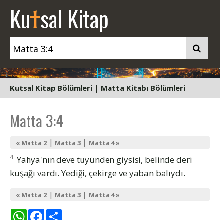
t
Ku
sal Kitap
Kutsal Kitap Bölümleri
|
Matta Kitabı Bölümleri
Matta 3:4
|
|
« Matta 2
Matta 3
Matta 4 »
4
Yahya'nın deve tüyünden giysisi, belinde deri
kuşağı vardı. Yediği, çekirge ve yaban balıydı.
|
|
« Matta 2
Matta 3
Matta 4 »
WhatsApp
Facebook
Share