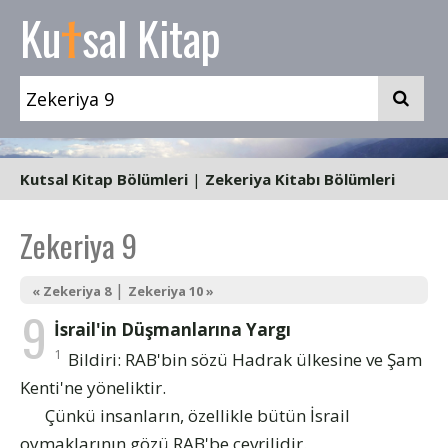
t
Ku
sal Kitap
Kutsal Kitap Bölümleri
|
Zekeriya Kitabı Bölümleri
Zekeriya 9
|
« Zekeriya 8
Zekeriya 10 »
9
İsrail'in Düşmanlarına Yargı
1
Bildiri: RAB'bin sözü Hadrak ülkesine ve Şam
Kenti'ne yöneliktir.
Çünkü insanların, özellikle bütün İsrail
oymaklarının gözü RAB'be çevrilidir.