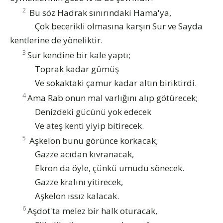
2
Bu söz Hadrak sınırındaki Hama'ya,
Çok becerikli olmasına karşın Sur ve Sayda
kentlerine de yöneliktir.
3
Sur kendine bir kale yaptı;
Toprak kadar gümüş
Ve sokaktaki çamur kadar altın biriktirdi.
4
Ama Rab onun mal varlığını alıp götürecek;
Denizdeki gücünü yok edecek
Ve ateş kenti yiyip bitirecek.
5
Aşkelon bunu görünce korkacak;
Gazze acıdan kıvranacak,
Ekron da öyle, çünkü umudu sönecek.
Gazze kralını yitirecek,
Aşkelon ıssız kalacak.
6
Aşdot'ta melez bir halk oturacak,