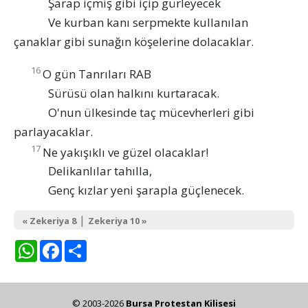
Şarap içmiş gibi içip gürleyecek
Ve kurban kanı serpmekte kullanılan
çanaklar gibi sunağın köşelerine dolacaklar.
16
O gün Tanrıları RAB
Sürüsü olan halkını kurtaracak.
O'nun ülkesinde taç mücevherleri gibi
parlayacaklar.
17
Ne yakışıklı ve güzel olacaklar!
Delikanlılar tahılla,
Genç kızlar yeni şarapla güçlenecek.
|
« Zekeriya 8
Zekeriya 10 »
WhatsApp
Facebook
Share
© 2003-2026
Bursa Protestan Kilisesi