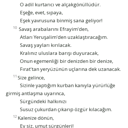
O adil kurtarıcı ve alçakgönüllüdür.
Eşeğe, evet, sıpaya,
Eşek yavrusuna binmiş sana geliyor!
10
Savaş arabalarını Efrayim'den,
Atları Yeruşalim'den uzaklaştıracağım.
Savaş yayları kırılacak.
Kralınız uluslara barışı duyuracak,
Onun egemenliği bir denizden bir denize,
Fırat'tan yeryüzünün uçlarına dek uzanacak.
11
Size gelince,
Sizinle yaptığım kurban kanıyla yürürlüğe
girmiş antlaşma uyarınca,
Sürgündeki halkınızı
Susuz çukurdan çıkarıp özgür kılacağım.
12
Kalenize dönün,
Ey siz, umut sürgünleri!