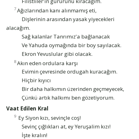
Filistliler'in gururunu kıracağım.
7
Ağızlarından kanı alınmamış eti,
Dişlerinin arasından yasak yiyecekleri
alacağım.
Sağ kalanlar Tanrımız'a bağlanacak
Ve Yahuda oymağında bir boy sayılacak.
Ekron Yevuslular gibi olacak.
8
Akın eden ordulara karşı
Evimin çevresinde ordugah kuracağım.
Hiçbir kıyıcı
Bir daha halkımın üzerinden geçmeyecek,
Çünkü artık halkımı ben gözetiyorum.
Vaat Edilen Kral
9
Ey Siyon kızı, sevinçle coş!
Sevinç çığlıkları at, ey Yeruşalim kızı!
İşte kralın!