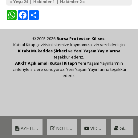
|
|
« Yeşu 24
Hakimler 1
Hakimler 2 »
WhatsApp
Facebook
Share
© 2003-2026
Bursa Protestan Kilisesi
Kutsal Kitap çevirisini sitemize koymamıza izin verdikleri için
Kitabı Mukaddes Şirketi
ve
Yeni Yaşam Yayınlarına
teşekkür ederiz.
AKKİT Açıklamalı Kutsal Kitap'ı
Yeni Yaşam Yayınları'nın
izinleriyle sizlere sunuyoruz. Yeni Yaşam Yayınlarına teşekkür
ederiz.
AYETLER
NOTLAR
VIDEO
GIRIŞ