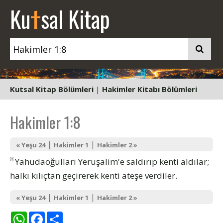
t
Ku
sal Kitap
Kutsal Kitap Bölümleri
|
Hakimler Kitabı Bölümleri
Hakimler 1:8
|
|
« Yeşu 24
Hakimler 1
Hakimler 2 »
8
Yahudaoğulları Yeruşalim'e saldırıp kenti aldılar;
halkı kılıçtan geçirerek kenti ateşe verdiler.
|
|
« Yeşu 24
Hakimler 1
Hakimler 2 »
WhatsApp
Facebook
Share