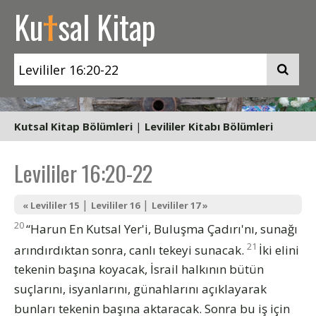
t
Ku
sal Kitap
Kutsal Kitap Bölümleri
|
Levililer Kitabı Bölümleri
Levililer 16:20-22
|
|
« Levililer 15
Levililer 16
Levililer 17 »
20
“Harun En Kutsal Yer'i, Buluşma Çadırı'nı, sunağı
21
arındırdıktan sonra, canlı tekeyi sunacak.
İki elini
tekenin başına koyacak, İsrail halkının bütün
suçlarını, isyanlarını, günahlarını açıklayarak
bunları tekenin başına aktaracak. Sonra bu iş için