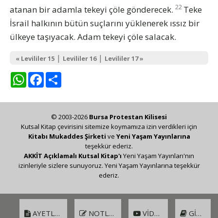
22
atanan bir adamla tekeyi çöle gönderecek.
Teke
İsrail halkının bütün suçlarını yüklenerek ıssız bir
ülkeye taşıyacak. Adam tekeyi çöle salacak.
|
|
« Levililer 15
Levililer 16
Levililer 17 »
WhatsApp
Facebook
Share
© 2003-2026
Bursa Protestan Kilisesi
Kutsal Kitap çevirisini sitemize koymamıza izin verdikleri için
Kitabı Mukaddes Şirketi
ve
Yeni Yaşam Yayınlarına
teşekkür ederiz.
AKKİT Açıklamalı Kutsal Kitap'ı
Yeni Yaşam Yayınları'nın
izinleriyle sizlere sunuyoruz. Yeni Yaşam Yayınlarına teşekkür
ederiz.
AYETLER
NOTLAR
VIDEO
GIRIŞ