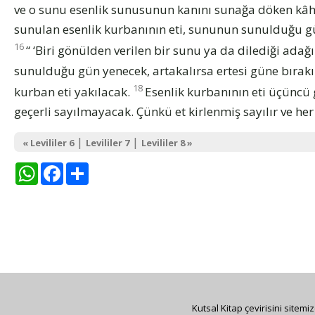
ve o sunu esenlik sunusunun kanını sunağa döken kâh
sunulan esenlik kurbanının eti, sununun sunulduğu g
16
“ ‘Biri gönülden verilen bir sunu ya da dilediği ada
sunulduğu gün yenecek, artakalırsa ertesi güne bırakı
18
kurban eti yakılacak.
Esenlik kurbanının eti üçüncü
geçerli sayılmayacak. Çünkü et kirlenmiş sayılır ve her
|
|
« Levililer 6
Levililer 7
Levililer 8 »
WhatsApp
Facebook
Share
Kutsal Kitap çevirisini sitemi