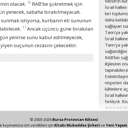
Mesih’in kur
15
inin olacak.
RAB'be şükretmek için
İsrail halkın
ün yenecek, sabaha bırakılmayacak.
biri toplums
daha katılab
ğı sunmak istiyorsa, kurbanın eti sununun
sağlayan sun
17
labilecek.
Ancak üçüncü güne bırakılan
Tanrı’ya yak
 gün yenirse sunu kabul edilmeyecek,
İsrail halkı
 yiyen suçunun cezasını çekecektir.
Tanrı’ya ya
sağlandığını
RAB’bin sağ
ilişkisinin o
tapınabilece
EskiAntlaşma
nispeten dah
kâhinlere aç
İsrail halkın
farklıydı. B
götürüldüğü
Örneğin, kâh
© 2003-2026
Bursa Protestan Kilisesi
konusu oldu
ze koymamıza izin verdikleri için
Kitabı Mukaddes Şirketi
ve
Yeni Yaşam 
götürülürdü 