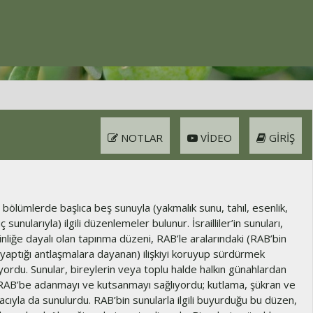
NOTLAR
VIDEO
GIRIŞ
bölümlerde başlıca beş sunuyla (yakmalık sunu, tahıl, esenlik,
sunularıyla) ilgili düzenlemeler bulunur. İsrailliler’in sunuları,
inliğe dayalı olan tapınma düzeni, RAB’le aralarındaki (RAB’bin
 yaptığı antlaşmalara dayanan) ilişkiyi koruyup sürdürmek
yordu. Sunular, bireylerin veya toplu halde halkın günahlardan
 RAB’be adanmayı ve kutsanmayı sağlıyordu; kutlama, şükran ve
ıyla da sunulurdu. RAB’bin sunularla ilgili buyurduğu bu düzen,