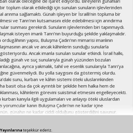
ban olarak öleceğine de işaret ediyordu. Bireylerin günahları
ı bir toplum olarak etkilediği için sunulan sunuların işlevlerinden
al arınma sağlamaktı. Günah işleyen bir İsrailli’nin topluma bir
ilmesi ve Tanrı’nın kutsamasını elde edebilmesi için arındırma
ular sunması gerekirdi. Sunuların işlevlerinden biri tapınmaydı.
laşmak isteyen imanlı Tanrı’nın buyurduğu şekilde yaklaşmalıdır.
nın ordugâhının yapısı, Buluşma Çadırı’nın mimarisi imanlının
klaşmasının ancak ve ancak kâhinlerin sunduğu sunularla
 gösteriyordu. Ancak imanla sunulan sunular etkindi. İsrail halkı,
ladığı günah ve suç sunularıyla günah yüzünden bozulan
narılacağına, ayrıca yakmalık, tahıl ve esenlik sunularıyla Tanrı’ya
ğine güvenmeliydi. Bu yolla saygısını da göstermiş olurdu.
’daki sunu, kurban ve kâhin sistemi öteki uluslarınkinden
a basit olsa da çok ayrıntılı bir şekilde hem halka hem de
ıklanması, kâhinlerin görevini suiistimal etmesini engelleyecekti.
ın kurban kanıyla ilgili uygulamaları ve anlayışı öteki uluslardan
azı yorumcular kanın Buluşma Çadırı’nın ne kadar içine
nün, günahın ne kadar ciddi olduğunu gösterdiğini savunur.
inin kendisinin veya topyekun halkın işlediği günahlar söz
ğunda kurban kanı Kutsal Yer’in önündeki sunağa kadar
Yayınlarına
teşekkür ederiz.
; çünkü halkı temsil eden kâhinin günlük hizmetini yerine