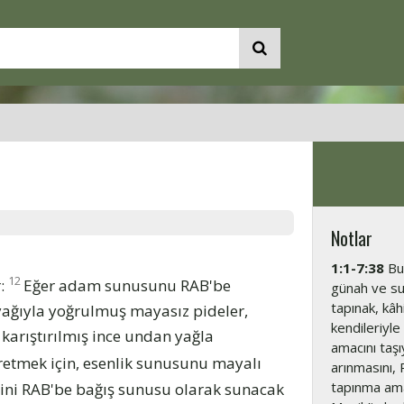
Notlar
1:1-7:38
Bu 
12
r:
Eğer adam sunusunu RAB'be
günah ve suç 
tapınak, kâh
yağıyla yoğrulmuş mayasız pideler,
kendileriyle
karıştırılmış ince undan yağla
amacını taşı
etmek için, esenlik sunusunu mayalı
arınmasını,
tapınma amac
ini RAB'be bağış sunusu olarak sunacak