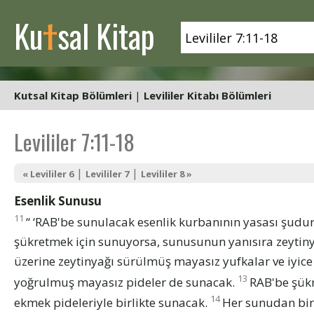
t
Ku
sal Kitap
Kutsal Kitap Bölümleri
|
Levililer Kitabı Bölümleri
Levililer 7:11-18
|
|
« Levililer 6
Levililer 7
Levililer 8 »
Esenlik Sunusu
11
“ ‘RAB'be sunulacak esenlik kurbanının yasası şudu
şükretmek için sunuyorsa, sunusunun yanısıra zeytin
üzerine zeytinyağı sürülmüş mayasız yufkalar ve iyice 
13
yoğrulmuş mayasız pideler de sunacak.
RAB'be şükr
14
ekmek pideleriyle birlikte sunacak.
Her sunudan bir