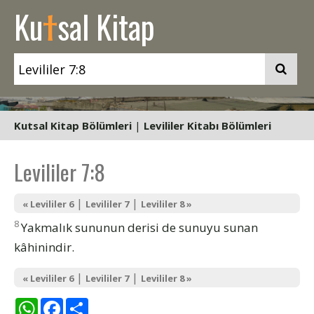
t
Ku
sal Kitap
Kutsal Kitap Bölümleri
|
Levililer Kitabı Bölümleri
Levililer 7:8
|
|
« Levililer 6
Levililer 7
Levililer 8 »
8
Yakmalık sununun derisi de sunuyu sunan
kâhinindir.
|
|
« Levililer 6
Levililer 7
Levililer 8 »
WhatsApp
Facebook
Share