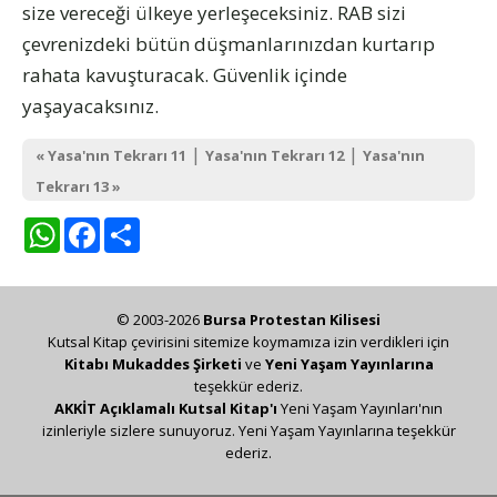
size vereceği ülkeye yerleşeceksiniz. RAB sizi
çevrenizdeki bütün düşmanlarınızdan kurtarıp
rahata kavuşturacak. Güvenlik içinde
yaşayacaksınız.
|
|
« Yasa'nın Tekrarı 11
Yasa'nın Tekrarı 12
Yasa'nın
Tekrarı 13 »
WhatsApp
Facebook
Share
© 2003-2026
Bursa Protestan Kilisesi
Kutsal Kitap çevirisini sitemize koymamıza izin verdikleri için
Kitabı Mukaddes Şirketi
ve
Yeni Yaşam Yayınlarına
teşekkür ederiz.
AKKİT Açıklamalı Kutsal Kitap'ı
Yeni Yaşam Yayınları'nın
izinleriyle sizlere sunuyoruz. Yeni Yaşam Yayınlarına teşekkür
ederiz.