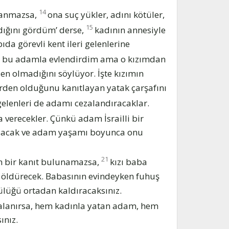
14
şlanmazsa,
ona suç yükler, adını kötüler,
15
dığını gördüm’ derse,
kadının annesiyle
ıda görevli kent ileri gelenlerine
ımı bu adamla evlendirdim ama o kızımdan
en olmadığını söylüyor. İşte kızımın
erden olduğunu kanıtlayan yatak çarşafını
 gelenleri de adamı cezalandıracaklar.
verecekler. Çünkü adam İsrailli bir
 kalacak ve adam yaşamı boyunca onu
21
in bir kanıt bulunamazsa,
kızı baba
zı öldürecek. Babasının evindeyken fuhuş
tülüğü ortadan kaldıracaksınız.
kalanırsa, hem kadınla yatan adam, hem
ınız.