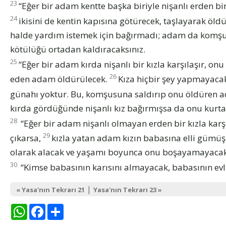
23
“Eğer bir adam kentte başka biriyle nişanlı erden bir
24
ikisini de kentin kapısına götürecek, taşlayarak öld
halde yardım istemek için bağırmadı; adam da komşus
kötülüğü ortadan kaldıracaksınız.
25
“Eğer bir adam kırda nişanlı bir kızla karşılaşır, on
26
eden adam öldürülecek.
Kıza hiçbir şey yapmayacak
günahı yoktur. Bu, komşusuna saldırıp onu öldüren 
kırda gördüğünde nişanlı kız bağırmışsa da onu kurta
28
“Eğer bir adam nişanlı olmayan erden bir kızla karş
29
çıkarsa,
kızla yatan adam kızın babasına elli gümüş v
olarak alacak ve yaşamı boyunca onu boşayamayacak
30
“Kimse babasının karısını almayacak, babasının evli
|
« Yasa'nın Tekrarı 21
Yasa'nın Tekrarı 23 »
WhatsApp
Facebook
Share