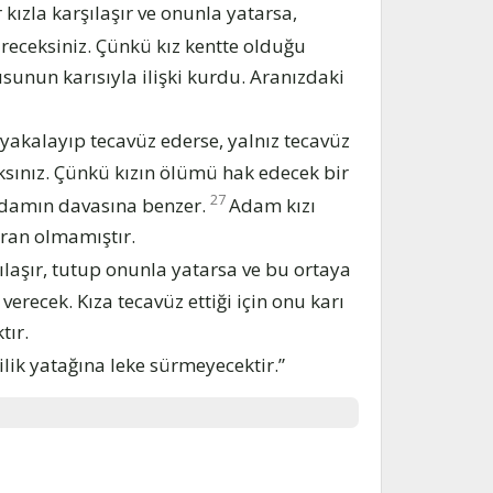
 kızla karşılaşır ve onunla yatarsa,
üreceksiniz. Çünkü kız kentte olduğu
unun karısıyla ilişki kurdu. Aranızdaki
u yakalayıp tecavüz ederse, yalnız tecavüz
sınız. Çünkü kızın ölümü hak edecek bir
27
adamın davasına benzer.
Adam kızı
ran olmamıştır.
ılaşır, tutup onunla yatarsa ve bu ortaya
erecek. Kıza tecavüz ettiği için onu karı
tır.
lik yatağına leke sürmeyecektir.”