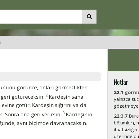
i
Notlar
oyununu görünce, onları görmezlikten
22:1
görme
2
 geri götüreceksin.
Kardeşin sana
yalnızca suç
vine götür. Kardeşin sığırını ya da
gözetmeye d
3
 Sonra ona geri verirsin.
Kardeşinin
22:3,7
Burad
rdüğünde, aynı biçimde davranacaksın.
bölümler), 
itaatsizliği
üzerinde du