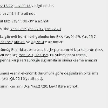
ev.18:22
;
Lev.20:13
ve ilgili notlar.
z.
Lev.19:1
9’ a ait not.
ül
Bkz.
Say.15:38-39
’ a ait not.
n
Bkz.
Yas.22:15
,
Yas.22:17
,
Yas.22:20
.
a görevli kent ileri gelenlerine
Bkz.
Yas.21:19
;
Yas.25:7
;
Yar.19:1
;
Rut.4:1
ve
Ağı.5:14
’e ait notlar.
gümüş
Bu miktar, ortalama başlık parasının iki katı kadardır (bkz.
 ait not; krş.
Yer.32:9
;
Hoş.3:2
). Bu yüksek para cezası,
şlerine karşı ileri sürdüğü suçlamaların önünü kesme amacını
gümüş
Ailenin ekonomik durumuna göre değişebilen ortalama
ı (bkz.
Çık.22:16
’ya ait not).
ının karısını
Bkz.
Yas.27:20
;
Lev.18:8
’e ait not.