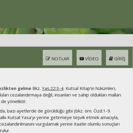
NOTLAR
VIDEO
GIRIŞ
zlikten gelme
Bkz.
Yas.22:3-4
. Kutsal Kitap’ın hükümleri,
luları cezalandırmaya değil, insanları ve sahip oldukları malları
e yöneliktir.
a, bazı ayetlerde de görüldüğü gibi (bkz. örn. Özd.1-9.
halkı Kutsal Yasa’yı yerine getirmeye teşvik etmek amacıyla,
n cezalandırılmasını vurgulamak yerine itaatin olumlu sonuçları
rulur.