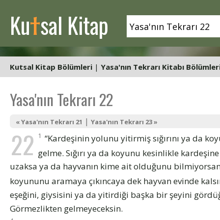
t
Ku
sal Kitap
Kutsal Kitap Bölümleri
|
Yasa'nın Tekrarı Kitabı Bölümler
Yasa'nın Tekrarı 22
|
« Yasa'nın Tekrarı 21
Yasa'nın Tekrarı 23 »
22
1
“Kardeşinin yolunu yitirmiş sığırını ya da k
gelme. Sığırı ya da koyunu kesinlikle kardeşine
uzaksa ya da hayvanın kime ait olduğunu bilmiyorsan e
koyununu aramaya çıkıncaya dek hayvan evinde kalsın.
eşeğini, giysisini ya da yitirdiği başka bir şeyini gö
Görmezlikten gelmeyeceksin.