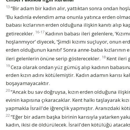
13
“Bir adam bir kadın alır, yattıktan sonra ondan ho
‘Bu kadınla evlendim ama onunla yatınca erden olma
babası kızlarının erden olduğuna ilişkin kanıtı alıp kap
16-17
getirecekler.
Kadının babası ileri gelenlere, ‘Kız
hoşlanmıyor’ diyecek, ‘Şimdi kızımı suçluyor, onun erd
erden olduğunun kanıtı!’ Sonra anne-baba kızlarının 
18
ileri gelenlerin önüne serip gösterecekler.
Kent ileri
19
Ceza olarak ondan yüz gümüş alıp kadının babasına 
erden kızın adını kötülemiştir. Kadın adamın karısı
boşayamayacaktır.
20
“Ancak bu sav doğruysa, kızın erden olduğuna ilişk
evinin kapısına çıkaracaklar. Kent halkı taşlayarak kı
yapmakla İsrail'de iğrençlik yapmıştır. Aranızdaki kö
22
“Eğer bir adam başka birinin karısıyla yatarken ya
kadın, ikisi de öldürülecek. İsrail'den kötülüğü atacaks