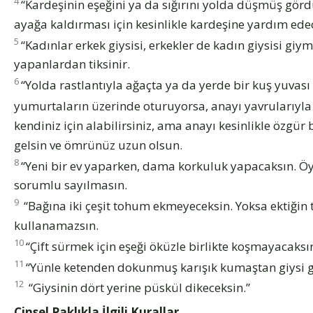
4
“Kardeşinin eşeğini ya da sığırını yolda düşmüş gö
ayağa kaldırması için kesinlikle kardeşine yardım ede
5
“Kadınlar erkek giysisi, erkekler de kadın giysisi giy
yapanlardan tiksinir.
6
“Yolda rastlantıyla ağaçta ya da yerde bir kuş yuvası
yumurtaların üzerinde oturuyorsa, anayı yavrularıyla
kendiniz için alabilirsiniz, ama anayı kesinlikle özgür b
gelsin ve ömrünüz uzun olsun.
8
“Yeni bir ev yaparken, dama korkuluk yapacaksın. Öy
sorumlu sayılmasın.
9
“Bağına iki çeşit tohum ekmeyeceksin. Yoksa ektiğ
kullanamazsın.
10
“Çift sürmek için eşeği öküzle birlikte koşmayacaksı
11
“Yünle ketenden dokunmuş karışık kumaştan giysi 
12
“Giysinin dört yerine püskül dikeceksin.”
Cinsel Paklıkla İlgili Kurallar