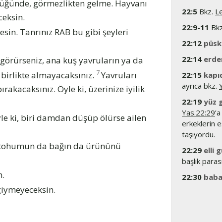
rdüğünde, görmezlikten gelme. Hayvanı
22:5
Bkz.
L
ceksin.
22:9-11
Bk
mesin. Tanrınız RAB bu gibi şeyleri
22:12
püsk
22:14
erde
 görürseniz, ana kuş yavruların ya da
7
 birlikte almayacaksınız.
Yavruları
22:15
kapıd
ayrıca bkz.
ırakacaksınız. Öyle ki, üzerinize iyilik
22:19
yüz 
Yas.22:29
’a
le ki, biri damdan düşüp ölürse ailen
erkeklerin e
taşıyordu.
in tohumun da bağın da ürününü
22:29
elli 
başlık paras
n.
22:30
babas
giymeyeceksin.