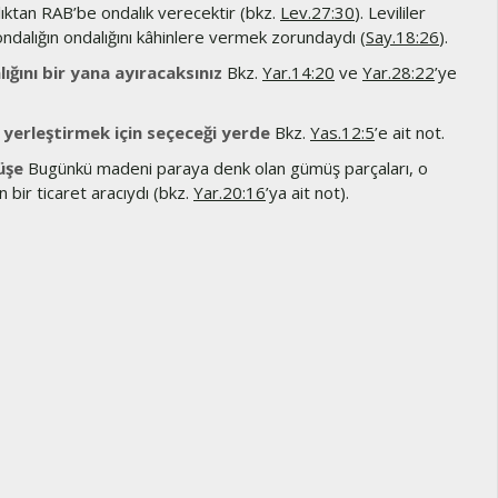
ıktan RAB’be ondalık verecektir (bkz.
Lev.27:30
). Levililer
 ondalığın ondalığını kâhinlere vermek zorundaydı (
Say.18:26
).
ığını bir yana ayıracaksınız
Bkz.
Yar.14:20
ve
Yar.28:22
’ye
 yerleştirmek için seçeceği yerde
Bkz.
Yas.12:5
’e ait not.
üşe
Bugünkü madeni paraya denk olan gümüş parçaları, o
 bir ticaret aracıydı (bkz.
Yar.20:16
’ya ait not).