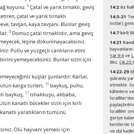
6
 dağ koyunu.
Çatal ve yarık tırnaklı, geviş
14:2
öz hal
tiren, çatal ve yarık tırnaklı
14:3-21
Tem
notlar) geniş
ve, tavşan, kaya tavşanı. Bunlar geviş
8
rlar.
Domuz çatal tırnaklıdır, ama geviş
14:7
kirli
Bk
i yemeyecek, leşine dokunmayacaksınız.
14:21
Kend
hayvanların 
iz: Pullu ve yüzgeçli canlıların etini
Yar.9:4
ve
L
birini yemeyeceksiniz. Bunlar sizin için
Bkz.
Çık.23:
14:22-29
B
yemeyeceğiniz kuşlar şunlardır: Kartal,
şükranla yar
15
etmektir. İ
ütün karga türleri,
baykuş, puhu,
kâhinlere v
17
li baykuş,
ishakkuşu, akbaba,
İsrailliler’d
ütün kanatlı böcekler sizin için kirli
paylaştırılm
İsrailliler o
kanatlı yaratıkların tümünü
geriye kalan 
kentlerde to
siniz. Ölü hayvanı yemesi için
ve dul kadın