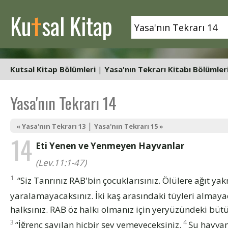
t
Ku
sal Kitap
Kutsal Kitap Bölümleri
|
Yasa'nın Tekrarı Kitabı Bölümler
Yasa'nın Tekrarı 14
|
« Yasa'nın Tekrarı 13
Yasa'nın Tekrarı 15 »
14
Eti Yenen ve Yenmeyen Hayvanlar
(Lev.11:1-47)
1
“Siz Tanrınız RAB'bin çocuklarısınız. Ölülere ağıt ya
yaralamayacaksınız. İki kaş arasındaki tüyleri almaya
halksınız. RAB öz halkı olmanız için yeryüzündeki bütün
3
4
“İğrenç sayılan hiçbir şey yemeyeceksiniz.
Şu hayvanl