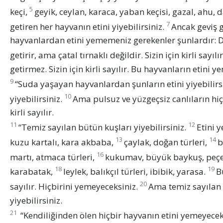
5
keçi,
geyik, ceylan, karaca, yaban keçisi, gazal, ahu,
7
getiren her hayvanın etini yiyebilirsiniz.
Ancak geviş ge
hayvanlardan etini yememeniz gerekenler şunlardır: De
getirir, ama çatal tırnaklı değildir. Sizin için kirli sayılı
getirmez. Sizin için kirli sayılır. Bu hayvanların etin
9
“Suda yaşayan hayvanlardan şunların etini yiyebilirsin
10
yiyebilirsiniz.
Ama pulsuz ve yüzgeçsiz canlıların hiç
kirli sayılır.
11
12
“Temiz sayılan bütün kuşları yiyebilirsiniz.
Etini 
13
14
kuzu kartalı, kara akbaba,
çaylak, doğan türleri,
b
16
martı, atmaca türleri,
kukumav, büyük baykuş, peçe
18
19
karabatak,
leylek, balıkçıl türleri, ibibik, yarasa.
B
20
sayılır. Hiçbirini yemeyeceksiniz.
Ama temiz sayılan 
yiyebilirsiniz.
21
“Kendiliğinden ölen hiçbir hayvanın etini yemeyecek