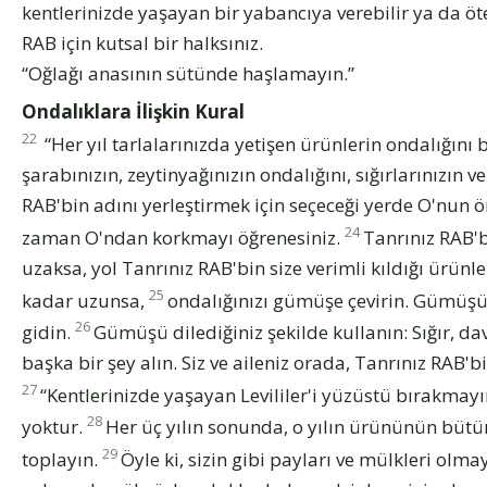
kentlerinizde yaşayan bir yabancıya verebilir ya da öte
RAB için kutsal bir halksınız.
“Oğlağı anasının sütünde haşlamayın.”
Ondalıklara İlişkin Kural
22
“Her yıl tarlalarınızda yetişen ürünlerin ondalığını 
şarabınızın, zeytinyağınızın ondalığını, sığırlarınızın v
RAB'bin adını yerleştirmek için seçeceği yerde O'nun ö
24
zaman O'ndan korkmayı öğrenesiniz.
Tanrınız RAB'b
uzaksa, yol Tanrınız RAB'bin size verimli kıldığı ürün
25
kadar uzunsa,
ondalığınızı gümüşe çevirin. Gümüşü 
26
gidin.
Gümüşü dilediğiniz şekilde kullanın: Sığır, dava
başka bir şey alın. Siz ve aileniz orada, Tanrınız RAB'
27
“Kentlerinizde yaşayan Levililer'i yüzüstü bırakmayın
28
yoktur.
Her üç yılın sonunda, o yılın ürününün bütün
29
toplayın.
Öyle ki, sizin gibi payları ve mülkleri olma