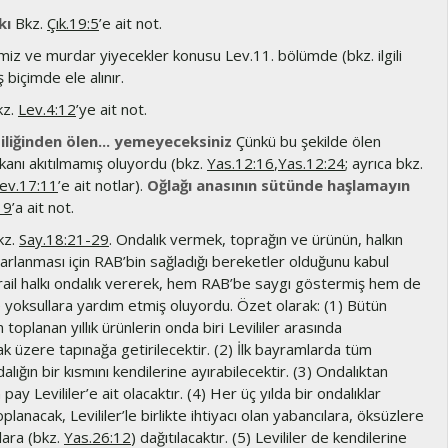
kı
Bkz.
Çık.19:5
’e ait not.
iz ve murdar yiyecekler konusu Lev.11. bölümde (bkz. ilgili
 biçimde ele alınır.
z.
Lev.4:12
’ye ait not.
iliğinden ölen... yemeyeceksiniz
Çünkü bu şekilde ölen
kanı akıtılmamış oluyordu (bkz.
Yas.12:16
,
Yas.12:24
; ayrıca bkz.
ev.17:11
’e ait notlar).
Oğlağı anasının sütünde haşlamayın
19
’a ait not.
kz.
Say.18:21-29
. Ondalık vermek, toprağın ve ürünün, halkın
arlanması için RAB’bin sağladığı bereketler olduğunu kabul
srail halkı ondalık vererek, hem RAB’be saygı göstermiş hem de
e yoksullara yardım etmiş oluyordu. Özet olarak: (1) Bütün
en toplanan yıllık ürünlerin onda biri Levililer arasında
ak üzere tapınağa getirilecektir. (2) İlk bayramlarda tüm
ndalığın bir kısmını kendilerine ayırabilecektir. (3) Ondalıktan
pay Levililer’e ait olacaktır. (4) Her üç yılda bir ondalıklar
planacak, Levililer’le birlikte ihtiyacı olan yabancılara, öksüzlere
lara (bkz.
Yas.26:12
) dağıtılacaktır. (5) Levililer de kendilerine