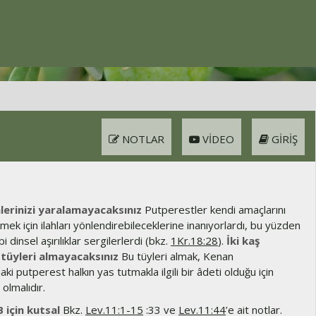
NOTLAR
VIDEO
GIRIŞ
lerinizi yaralamayacaksınız
Putperestler kendi amaçlarını
mek için ilahları yönlendirebileceklerine inanıyorlardı, bu yüzden
 dinsel aşırılıklar sergilerlerdi (bkz.
1Kr.18:28
).
İki kaş
 tüyleri almayacaksınız
Bu tüyleri almak, Kenan
aki putperest halkın yas tutmakla ilgili bir âdeti olduğu için
olmalıdır.
 için kutsal
Bkz.
Lev.11:1-15
:33 ve
Lev.11:44
’e ait notlar.