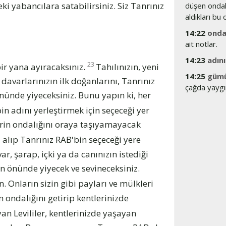
ki yabancılara satabilirsiniz. Siz Tanrınız
düşen ondal
aldıkları bu
14:22
ondal
ait notlar.
14:23
adını
23
bir yana ayıracaksınız.
Tahılınızın, yeni
14:25
güm
e davarlarınızın ilk doğanlarını, Tanrınız
çağda yaygın
nünde yiyeceksiniz. Bunu yapın ki, her
in adını yerleştirmek için seçeceği yer
lerin ondalığını oraya taşıyamayacak
alıp Tanrınız RAB'bin seçeceği yere
r, şarap, içki ya da canınızın istediği
bin önünde yiyecek ve sevineceksiniz.
. Onların sizin gibi payları ve mülkleri
 ondalığını getirip kentlerinizde
yan Levililer, kentlerinizde yaşayan