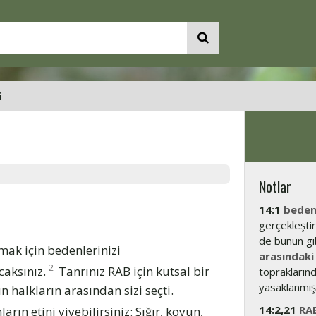
i
Notlar
14:1
beden
gerçekleştir
de bunun gibi
kmak için bedenlerinizi
arasındaki
2
caksınız.
Tanrınız RAB için kutsal bir
topraklarınd
yasaklanmış 
 halkların arasından sizi seçti.
14:2,21
RAB
arın etini yiyebilirsiniz: Sığır, koyun,