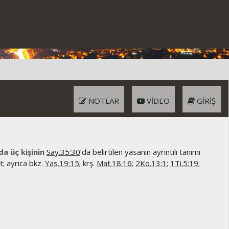
NOTLAR
VIDEO
GIRIŞ
 da üç kişinin
Say.35:30
’da belirtilen yasanın ayrıntılı tanımı
not; ayrıca bkz.
Yas.19:15
; krş.
Mat.18:16
;
2Ko.13:1
;
1Ti.5:19
;