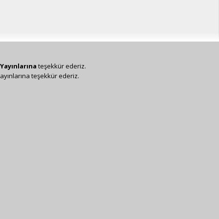
Yayınlarına
teşekkür ederiz.
ayınlarına teşekkür ederiz.