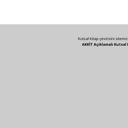
Kutsal Kitap çevirisini sitemi
AKKİT Açıklamalı Kutsal 