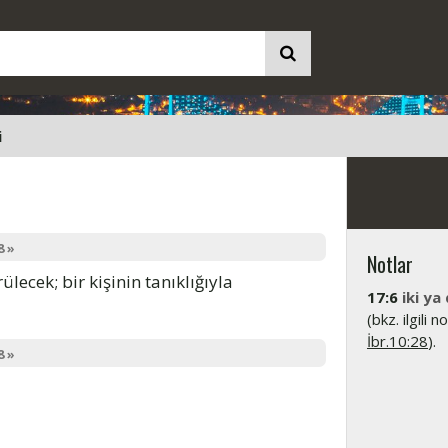
i
8 »
Notlar
ülecek; bir kişinin tanıklığıyla
17:6
iki ya
(bkz. ilgili 
İbr.10:28
).
8 »