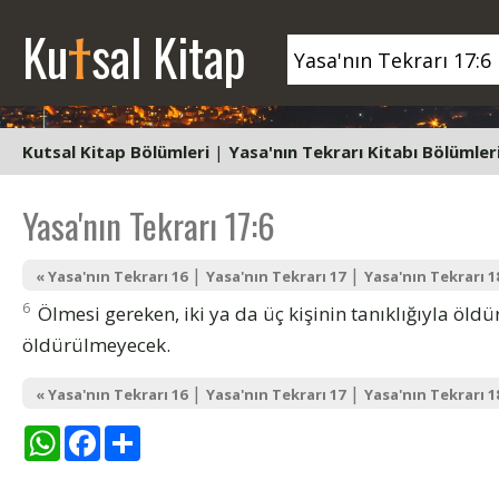
t
Ku
sal Kitap
Kutsal Kitap Bölümleri
|
Yasa'nın Tekrarı Kitabı Bölümler
Yasa'nın Tekrarı 17:6
|
|
« Yasa'nın Tekrarı 16
Yasa'nın Tekrarı 17
Yasa'nın Tekrarı 1
6
Ölmesi gereken, iki ya da üç kişinin tanıklığıyla öldür
öldürülmeyecek.
|
|
« Yasa'nın Tekrarı 16
Yasa'nın Tekrarı 17
Yasa'nın Tekrarı 1
WhatsApp
Facebook
Share