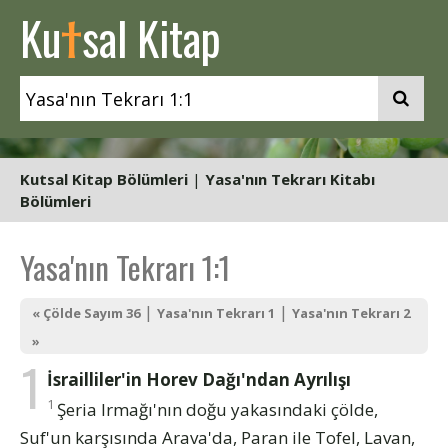
t
Ku
sal Kitap
Kutsal Kitap Bölümleri
|
Yasa'nın Tekrarı Kitabı
Bölümleri
Yasa'nın Tekrarı 1:1
|
|
« Çölde Sayım 36
Yasa'nın Tekrarı 1
Yasa'nın Tekrarı 2
»
1
İsrailliler'in Horev Dağı'ndan Ayrılışı
1
Şeria Irmağı'nın doğu yakasındaki çölde,
Suf'un karşısında Arava'da, Paran ile Tofel, Lavan,