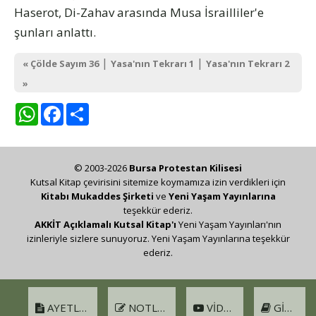
Haserot, Di-Zahav arasında Musa İsrailliler'e
şunları anlattı.
|
|
« Çölde Sayım 36
Yasa'nın Tekrarı 1
Yasa'nın Tekrarı 2
»
WhatsApp
Facebook
Share
© 2003-2026
Bursa Protestan Kilisesi
Kutsal Kitap çevirisini sitemize koymamıza izin verdikleri için
Kitabı Mukaddes Şirketi
ve
Yeni Yaşam Yayınlarına
teşekkür ederiz.
AKKİT Açıklamalı Kutsal Kitap'ı
Yeni Yaşam Yayınları'nın
izinleriyle sizlere sunuyoruz. Yeni Yaşam Yayınlarına teşekkür
ederiz.
AYETLER
NOTLAR
VIDEO
GIRIŞ