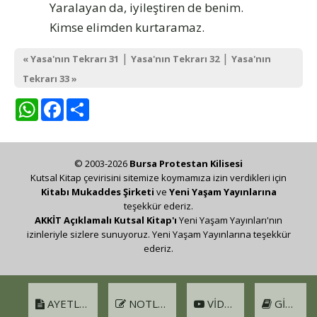
Yaralayan da, iyileştiren de benim.
Kimse elimden kurtaramaz.
|
|
« Yasa'nın Tekrarı 31
Yasa'nın Tekrarı 32
Yasa'nın
Tekrarı 33 »
WhatsApp
Facebook
Share
© 2003-2026
Bursa Protestan Kilisesi
Kutsal Kitap çevirisini sitemize koymamıza izin verdikleri için
Kitabı Mukaddes Şirketi
ve
Yeni Yaşam Yayınlarına
teşekkür ederiz.
AKKİT Açıklamalı Kutsal Kitap'ı
Yeni Yaşam Yayınları'nın
izinleriyle sizlere sunuyoruz. Yeni Yaşam Yayınlarına teşekkür
ederiz.
AYETLER
NOTLAR
VIDEO
GIRIŞ