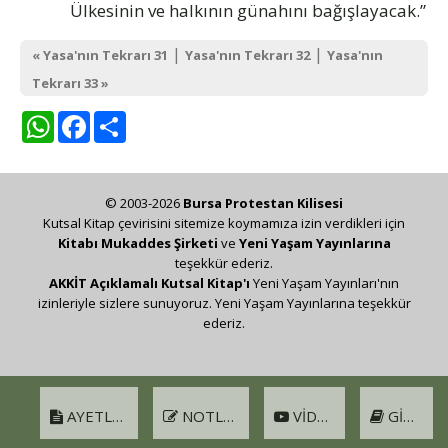
Ülkesinin ve halkının günahını bağışlayacak.”
|
|
« Yasa'nın Tekrarı 31
Yasa'nın Tekrarı 32
Yasa'nın
Tekrarı 33 »
WhatsApp
Facebook
Share
© 2003-2026
Bursa Protestan Kilisesi
Kutsal Kitap çevirisini sitemize koymamıza izin verdikleri için
Kitabı Mukaddes Şirketi
ve
Yeni Yaşam Yayınlarına
teşekkür ederiz.
AKKİT Açıklamalı Kutsal Kitap'ı
Yeni Yaşam Yayınları'nın
izinleriyle sizlere sunuyoruz. Yeni Yaşam Yayınlarına teşekkür
ederiz.
AYETLER
NOTLAR
VIDEO
GIRIŞ