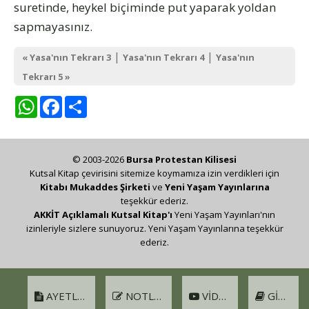
suretinde, heykel biçiminde put yaparak yoldan
sapmayasınız.
|
|
« Yasa'nın Tekrarı 3
Yasa'nın Tekrarı 4
Yasa'nın
Tekrarı 5 »
WhatsApp
Facebook
Share
© 2003-2026
Bursa Protestan Kilisesi
Kutsal Kitap çevirisini sitemize koymamıza izin verdikleri için
Kitabı Mukaddes Şirketi
ve
Yeni Yaşam Yayınlarına
teşekkür ederiz.
AKKİT Açıklamalı Kutsal Kitap'ı
Yeni Yaşam Yayınları'nın
izinleriyle sizlere sunuyoruz. Yeni Yaşam Yayınlarına teşekkür
ederiz.
AYETLER
NOTLAR
VIDEO
GIRIŞ