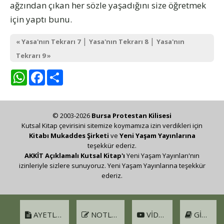
ağzından çıkan her sözle yaşadığını size öğretmek
için yaptı bunu.
|
|
« Yasa'nın Tekrarı 7
Yasa'nın Tekrarı 8
Yasa'nın
Tekrarı 9 »
WhatsApp
Facebook
Share
© 2003-2026
Bursa Protestan Kilisesi
Kutsal Kitap çevirisini sitemize koymamıza izin verdikleri için
Kitabı Mukaddes Şirketi
ve
Yeni Yaşam Yayınlarına
teşekkür ederiz.
AKKİT Açıklamalı Kutsal Kitap'ı
Yeni Yaşam Yayınları'nın
izinleriyle sizlere sunuyoruz. Yeni Yaşam Yayınlarına teşekkür
ederiz.
AYETLER
NOTLAR
VIDEO
GIRIŞ